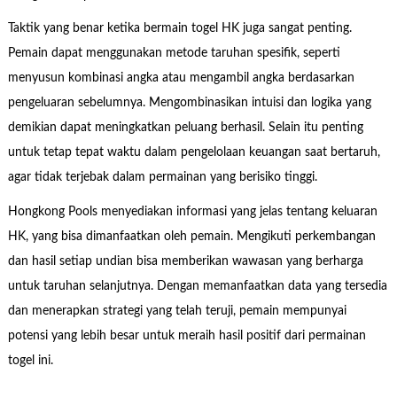
Taktik yang benar ketika bermain togel HK juga sangat penting.
Pemain dapat menggunakan metode taruhan spesifik, seperti
menyusun kombinasi angka atau mengambil angka berdasarkan
pengeluaran sebelumnya. Mengombinasikan intuisi dan logika yang
demikian dapat meningkatkan peluang berhasil. Selain itu penting
untuk tetap tepat waktu dalam pengelolaan keuangan saat bertaruh,
agar tidak terjebak dalam permainan yang berisiko tinggi.
Hongkong Pools menyediakan informasi yang jelas tentang keluaran
HK, yang bisa dimanfaatkan oleh pemain. Mengikuti perkembangan
dan hasil setiap undian bisa memberikan wawasan yang berharga
untuk taruhan selanjutnya. Dengan memanfaatkan data yang tersedia
dan menerapkan strategi yang telah teruji, pemain mempunyai
potensi yang lebih besar untuk meraih hasil positif dari permainan
togel ini.