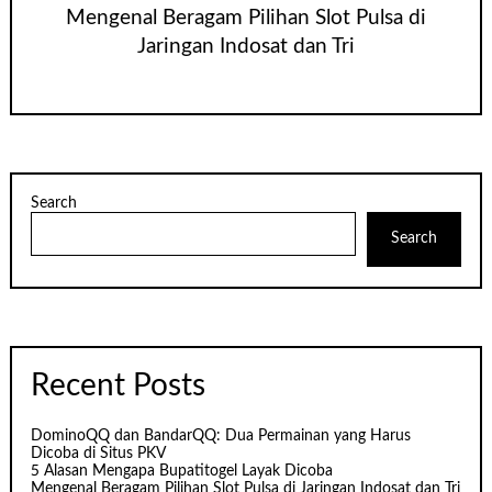
Mengenal Beragam Pilihan Slot Pulsa di
Jaringan Indosat dan Tri
Search
Search
Recent Posts
DominoQQ dan BandarQQ: Dua Permainan yang Harus
Dicoba di Situs PKV
5 Alasan Mengapa Bupatitogel Layak Dicoba
Mengenal Beragam Pilihan Slot Pulsa di Jaringan Indosat dan Tri