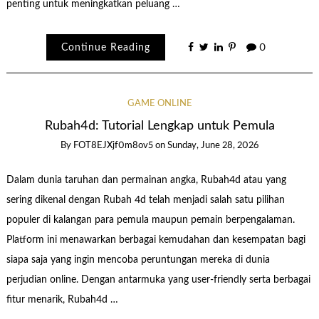
penting untuk meningkatkan peluang …
Continue Reading
0
GAME ONLINE
Rubah4d: Tutorial Lengkap untuk Pemula
By
FOT8EJXjf0m8ov5
on
Sunday, June 28, 2026
Dalam dunia taruhan dan permainan angka, Rubah4d atau yang
sering dikenal dengan Rubah 4d telah menjadi salah satu pilihan
populer di kalangan para pemula maupun pemain berpengalaman.
Platform ini menawarkan berbagai kemudahan dan kesempatan bagi
siapa saja yang ingin mencoba peruntungan mereka di dunia
perjudian online. Dengan antarmuka yang user-friendly serta berbagai
fitur menarik, Rubah4d …