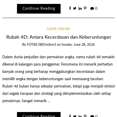
Continue Reading
0
GAME ONLINE
Rubah 4D: Antara Kecerdasan dan Keberuntungan
By
FOT8EJXjf0m8ov5
on
Sunday, June 28, 2026
Dalam dunia perjudian dan permainan angka, nama rubah 4d semakin
dikenal di kalangan para penggemar. Fenomena ini menarik perhatian
banyak orang yang berharap menggabungkan kecerdasan dalam
memilih angka dengan keberuntungan saat memasang taruhan.
Rubah 4d bukan hanya sekadar permainan, tetapi juga menjadi simbol
dari segala harapan dan strategi yang diimplementasikan oleh setiap
pemainnya. Sangat menarik …
Continue Reading
0