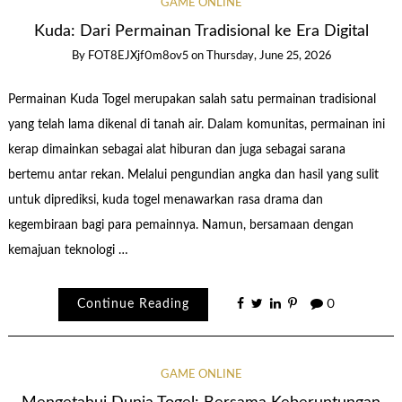
GAME ONLINE
Kuda: Dari Permainan Tradisional ke Era Digital
By
FOT8EJXjf0m8ov5
on
Thursday, June 25, 2026
Permainan Kuda Togel merupakan salah satu permainan tradisional
yang telah lama dikenal di tanah air. Dalam komunitas, permainan ini
kerap dimainkan sebagai alat hiburan dan juga sebagai sarana
bertemu antar rekan. Melalui pengundian angka dan hasil yang sulit
untuk diprediksi, kuda togel menawarkan rasa drama dan
kegembiraan bagi para pemainnya. Namun, bersamaan dengan
kemajuan teknologi …
Continue Reading
0
GAME ONLINE