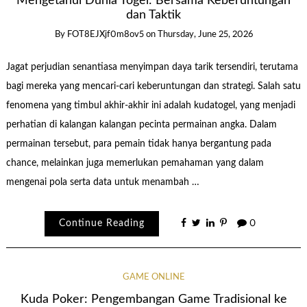
Mengetahui Dunia Togel: Bersama Keberuntungan
dan Taktik
By
FOT8EJXjf0m8ov5
on
Thursday, June 25, 2026
Jagat perjudian senantiasa menyimpan daya tarik tersendiri, terutama
bagi mereka yang mencari-cari keberuntungan dan strategi. Salah satu
fenomena yang timbul akhir-akhir ini adalah kudatogel, yang menjadi
perhatian di kalangan kalangan pecinta permainan angka. Dalam
permainan tersebut, para pemain tidak hanya bergantung pada
chance, melainkan juga memerlukan pemahaman yang dalam
mengenai pola serta data untuk menambah …
Continue Reading
0
GAME ONLINE
Kuda Poker: Pengembangan Game Tradisional ke