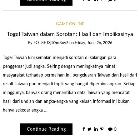
GAME ONLINE
Togel Taiwan dalam Sorotan: Hasil dan Implikasinya
By
FOT8EJXjf0m8ov5
on
Friday, June 26, 2026
Togel Taiwan kini semakin menjadi sorotan di kalangan para
penggemar judi angka. Seiring dengan meningkatnya minat
masyarakat terhadap permainan ini, pengeluaran Taiwan dan hasil dari
result Taiwan pun menjadi topik yang hangat diperbincangkan. Setiap
minggunya, banyak orang menantikan data Taiwan yang mencatat
hasil dari undian dan angka-angka yang keluar. Informasi ini bukan
hanya sekedar angka …
Continue Reading
0