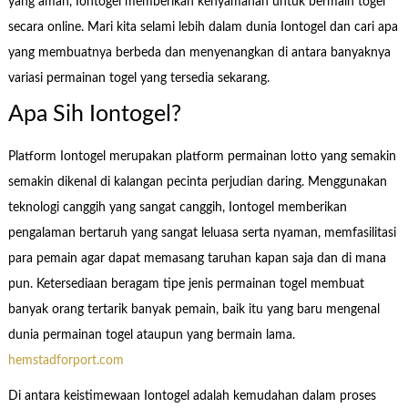
yang aman, Iontogel memberikan kenyamanan untuk bermain togel
secara online. Mari kita selami lebih dalam dunia Iontogel dan cari apa
yang membuatnya berbeda dan menyenangkan di antara banyaknya
variasi permainan togel yang tersedia sekarang.
Apa Sih Iontogel?
Platform Iontogel merupakan platform permainan lotto yang semakin
semakin dikenal di kalangan pecinta perjudian daring. Menggunakan
teknologi canggih yang sangat canggih, Iontogel memberikan
pengalaman bertaruh yang sangat leluasa serta nyaman, memfasilitasi
para pemain agar dapat memasang taruhan kapan saja dan di mana
pun. Ketersediaan beragam tipe jenis permainan togel membuat
banyak orang tertarik banyak pemain, baik itu yang baru mengenal
dunia permainan togel ataupun yang bermain lama.
hemstadforport.com
Di antara keistimewaan Iontogel adalah kemudahan dalam proses