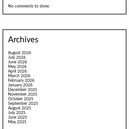
No comments to show.
Archives
August 2026
July 2026
June 2026
May 2026
April 2026
March 2026
February 2026
January 2026
December 2025
November 2025
October 2025
September 2025
August 2025
July 2025
June 2025
May 2025