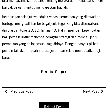
bisa memaksimalkan potensi menang mereka dan mendapatkan lebih
banyak peluang untuk mendapatkan hadiah.
Keuntungan selanjutnya adalah variasi permainan yang ditawarkan.
Iontogel menghadirkan berbagai jenis togel yang bisa disesuaikan,
dimulai dari togel 2D, 3D, hingga 4D. Hal ini memberi kesempatan
bagi pemain untuk mencoba beragam strategi dan mencari jenis
permainan yang paling sesuai bagi dirinya. Dengan banyak pilihan,
pemain tak akan mudah merasa jenuh dan selalu mendapatkan ujian
baru.
0
Previous Post
Next Post
Related Posts