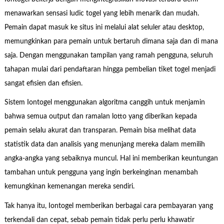
menawarkan sensasi ludic togel yang lebih menarik dan mudah.
Pemain dapat masuk ke situs ini melalui alat seluler atau desktop,
memungkinkan para pemain untuk bertaruh dimana saja dan di mana
saja. Dengan menggunakan tampilan yang ramah pengguna, seluruh
tahapan mulai dari pendaftaran hingga pembelian tiket togel menjadi
sangat efisien dan efisien.
Sistem Iontogel menggunakan algoritma canggih untuk menjamin
bahwa semua output dan ramalan lotto yang diberikan kepada
pemain selalu akurat dan transparan. Pemain bisa melihat data
statistik data dan analisis yang menunjang mereka dalam memilih
angka-angka yang sebaiknya muncul. Hal ini memberikan keuntungan
tambahan untuk pengguna yang ingin berkeinginan menambah
kemungkinan kemenangan mereka sendiri.
Tak hanya itu, Iontogel memberikan berbagai cara pembayaran yang
terkendali dan cepat, sebab pemain tidak perlu perlu khawatir