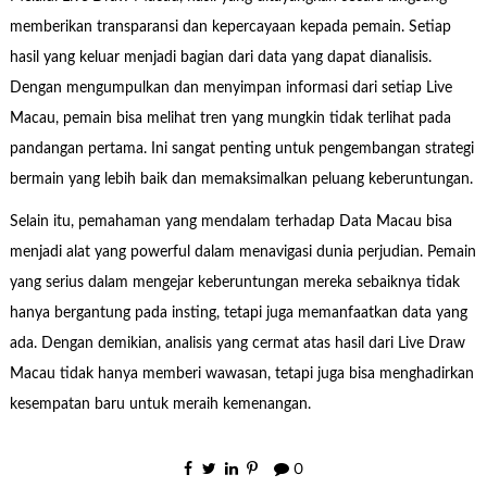
memberikan transparansi dan kepercayaan kepada pemain. Setiap
hasil yang keluar menjadi bagian dari data yang dapat dianalisis.
Dengan mengumpulkan dan menyimpan informasi dari setiap Live
Macau, pemain bisa melihat tren yang mungkin tidak terlihat pada
pandangan pertama. Ini sangat penting untuk pengembangan strategi
bermain yang lebih baik dan memaksimalkan peluang keberuntungan.
Selain itu, pemahaman yang mendalam terhadap Data Macau bisa
menjadi alat yang powerful dalam menavigasi dunia perjudian. Pemain
yang serius dalam mengejar keberuntungan mereka sebaiknya tidak
hanya bergantung pada insting, tetapi juga memanfaatkan data yang
ada. Dengan demikian, analisis yang cermat atas hasil dari Live Draw
Macau tidak hanya memberi wawasan, tetapi juga bisa menghadirkan
kesempatan baru untuk meraih kemenangan.
0