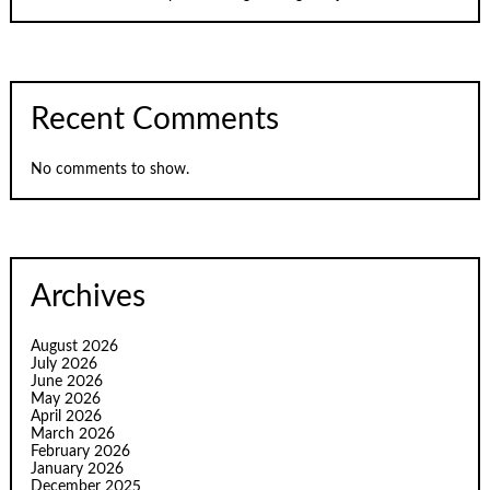
Recent Comments
No comments to show.
Archives
August 2026
July 2026
June 2026
May 2026
April 2026
March 2026
February 2026
January 2026
December 2025