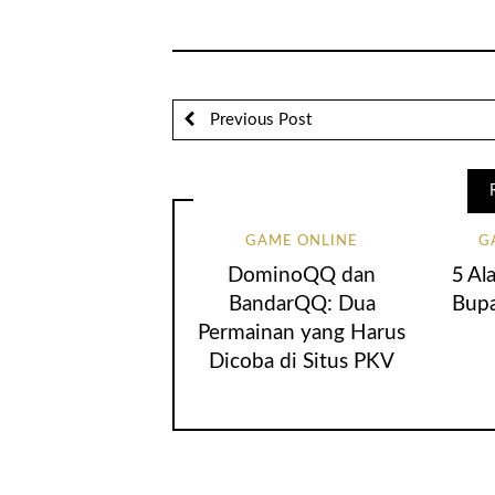
Previous Post
GAME ONLINE
G
DominoQQ dan
5 Al
BandarQQ: Dua
Bupa
Permainan yang Harus
Dicoba di Situs PKV