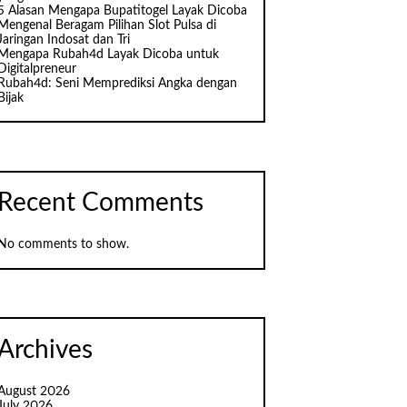
5 Alasan Mengapa Bupatitogel Layak Dicoba
Mengenal Beragam Pilihan Slot Pulsa di
Jaringan Indosat dan Tri
Mengapa Rubah4d Layak Dicoba untuk
Digitalpreneur
Rubah4d: Seni Memprediksi Angka dengan
Bijak
Recent Comments
No comments to show.
Archives
August 2026
July 2026