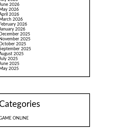
June 2026
May 2026
April 2026
March 2026
February 2026
January 2026
December 2025
November 2025
October 2025
September 2025
August 2025
July 2025
June 2025
May 2025
Categories
GAME ONLINE