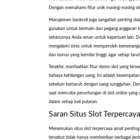
Dengan memahami fitur unik masing-masing sl
Manajemen bankroll juga sangatlah penting dal
gunakan untuk bermain dan pegang anggaran ter
seharusnya Anda aman untuk keperluan lain. D
mengalami stres untuk memperoleh kemenangan. 
dan bonus yang bernilai tinggi, agar setiap taru
Terakhir, manfaatkan fitur demo slot yang te
bahaya kehilangan uang. Ini adalah kesempatan
sebelum bertaruh dengan uang sungguhan. Den
saat mencoba peruntungan di slot online yang
dalam setiap kali putaran.
Saran Situs Slot Terpercay
Menemukan situs slot terpercaya amat penting 
tersebut tidak hanya memberikan berbagai jenis