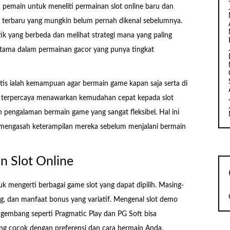
 pemain untuk meneliti permainan slot online baru dan
r terbaru yang mungkin belum pernah dikenal sebelumnya.
ik yang berbeda dan melihat strategi mana yang paling
tama dalam permainan gacor yang punya tingkat
atis ialah kemampuan agar bermain game kapan saja serta di
g terpercaya menawarkan kemudahan cepat kepada slot
engalaman bermain game yang sangat fleksibel. Hal ini
 mengasah keterampilan mereka sebelum menjalani bermain
n Slot Online
uk mengerti berbagai game slot yang dapat dipilih. Masing-
g, dan manfaat bonus yang variatif. Mengenal slot demo
gembang seperti Pragmatic Play dan PG Soft bisa
g cocok dengan preferensi dan cara bermain Anda.