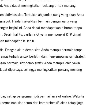
ot, Anda dapat meningkatkan peluang untuk menang.
am aktivitas slot. Tentukanlah jumlah uang yang akan Anda
sebut. Hindari sekali-kali bermain dengan uang yang
engan begini ini, Anda dapat mendapatkan hiburan tanpa
Selain hal itu, carilah slot yang mempunyai RTP tinggi
han mendapat nilai lebih.
rsedia. Dengan akun demo slot, Anda mampu bermain tanpa
 emas terbaik untuk berlatih dan menyempurnakan strategi
gan bermain slot demo gratis, Anda mampu lebih yakin
 dapat dipercaya, sehingga meningkatkan peluang menang
a
bagi setiap penggemar judi permainan slot online. Website
 permainan slot demo dari komprehensif, akan tetapi juga