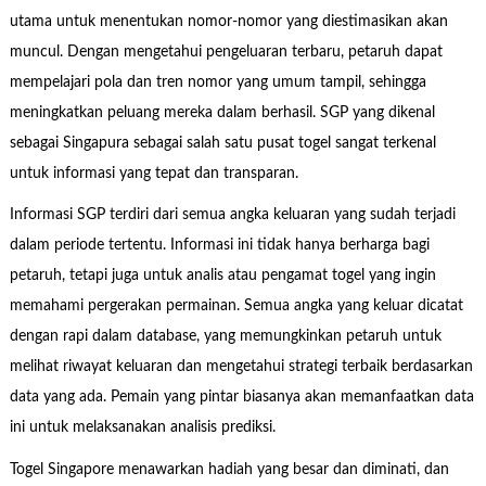
utama untuk menentukan nomor-nomor yang diestimasikan akan
muncul. Dengan mengetahui pengeluaran terbaru, petaruh dapat
mempelajari pola dan tren nomor yang umum tampil, sehingga
meningkatkan peluang mereka dalam berhasil. SGP yang dikenal
sebagai Singapura sebagai salah satu pusat togel sangat terkenal
untuk informasi yang tepat dan transparan.
Informasi SGP terdiri dari semua angka keluaran yang sudah terjadi
dalam periode tertentu. Informasi ini tidak hanya berharga bagi
petaruh, tetapi juga untuk analis atau pengamat togel yang ingin
memahami pergerakan permainan. Semua angka yang keluar dicatat
dengan rapi dalam database, yang memungkinkan petaruh untuk
melihat riwayat keluaran dan mengetahui strategi terbaik berdasarkan
data yang ada. Pemain yang pintar biasanya akan memanfaatkan data
ini untuk melaksanakan analisis prediksi.
Togel Singapore menawarkan hadiah yang besar dan diminati, dan