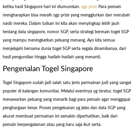
ketika hasil Singapore hari ini diumumkan.
sgp prize
Para pemain
mengharapkan bisa meraih sgp prize yang menggiurkan dan merubah
nasib mereka. Dalam tulisan ini kita akan menyingkap lebih jauh
tentang data singapore, nomor SGP, serta strategi bermain togel SGP
yang mampu meningkatkan peluang menang. Ayo kita semua
menjelajahi bersama dunia togel SGP serta segala dinamikanya, dari
hasil pengundian hingga hadiah-hadiah yang menanti.
Pengenalan Togel Singapore
Togel Singapore sudah jadi salah satu jenis permainan judi yang sangat
populer di kalangan komunitas. Melalui eventnya yg teratur, togel SGP
menawarkan peluang yang menarik bagi para pemain agar menggapai
penghargaan besar. Proses pengeluaran yg jelas dan data SGP yang
akurat membuat permainan ini semakin diperhatikan, baik dari
pemain berpengalaman atau yang baru saja ikut serta.