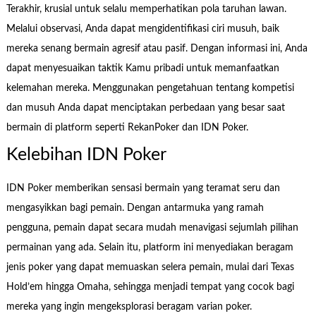
Terakhir, krusial untuk selalu memperhatikan pola taruhan lawan.
Melalui observasi, Anda dapat mengidentifikasi ciri musuh, baik
mereka senang bermain agresif atau pasif. Dengan informasi ini, Anda
dapat menyesuaikan taktik Kamu pribadi untuk memanfaatkan
kelemahan mereka. Menggunakan pengetahuan tentang kompetisi
dan musuh Anda dapat menciptakan perbedaan yang besar saat
bermain di platform seperti RekanPoker dan IDN Poker.
Kelebihan IDN Poker
IDN Poker memberikan sensasi bermain yang teramat seru dan
mengasyikkan bagi pemain. Dengan antarmuka yang ramah
pengguna, pemain dapat secara mudah menavigasi sejumlah pilihan
permainan yang ada. Selain itu, platform ini menyediakan beragam
jenis poker yang dapat memuaskan selera pemain, mulai dari Texas
Hold’em hingga Omaha, sehingga menjadi tempat yang cocok bagi
mereka yang ingin mengeksplorasi beragam varian poker.