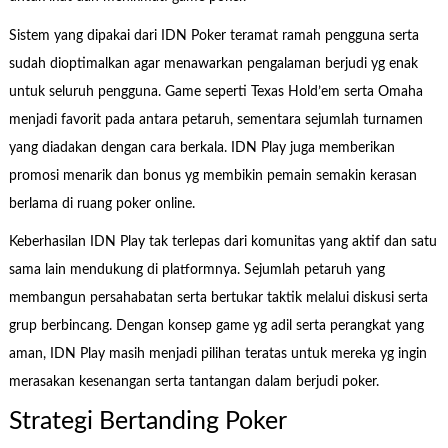
Sistem yang dipakai dari IDN Poker teramat ramah pengguna serta
sudah dioptimalkan agar menawarkan pengalaman berjudi yg enak
untuk seluruh pengguna. Game seperti Texas Hold’em serta Omaha
menjadi favorit pada antara petaruh, sementara sejumlah turnamen
yang diadakan dengan cara berkala. IDN Play juga memberikan
promosi menarik dan bonus yg membikin pemain semakin kerasan
berlama di ruang poker online.
Keberhasilan IDN Play tak terlepas dari komunitas yang aktif dan satu
sama lain mendukung di platformnya. Sejumlah petaruh yang
membangun persahabatan serta bertukar taktik melalui diskusi serta
grup berbincang. Dengan konsep game yg adil serta perangkat yang
aman, IDN Play masih menjadi pilihan teratas untuk mereka yg ingin
merasakan kesenangan serta tantangan dalam berjudi poker.
Strategi Bertanding Poker