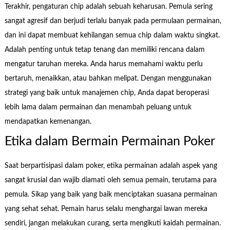
Terakhir, pengaturan chip adalah sebuah keharusan. Pemula sering
sangat agresif dan berjudi terlalu banyak pada permulaan permainan,
dan ini dapat membuat kehilangan semua chip dalam waktu singkat.
Adalah penting untuk tetap tenang dan memiliki rencana dalam
mengatur taruhan mereka. Anda harus memahami waktu perlu
bertaruh, menaikkan, atau bahkan melipat. Dengan menggunakan
strategi yang baik untuk manajemen chip, Anda dapat beroperasi
lebih lama dalam permainan dan menambah peluang untuk
mendapatkan kemenangan.
Etika dalam Bermain Permainan Poker
Saat berpartisipasi dalam poker, etika permainan adalah aspek yang
sangat krusial dan wajib diamati oleh semua pemain, terutama para
pemula. Sikap yang baik yang baik menciptakan suasana permainan
yang sehat sehat. Pemain harus selalu menghargai lawan mereka
sendiri, jangan melakukan curang, serta mengikuti kaidah permainan.