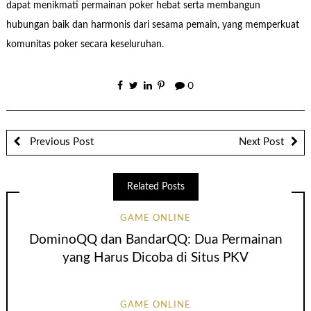
dapat menikmati permainan poker hebat serta membangun
hubungan baik dan harmonis dari sesama pemain, yang memperkuat
komunitas poker secara keseluruhan.
0
Previous Post
Next Post
Related Posts
GAME ONLINE
DominoQQ dan BandarQQ: Dua Permainan
yang Harus Dicoba di Situs PKV
GAME ONLINE