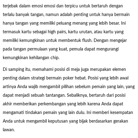
terjebak dalam emosi emosi dan terpicu untuk bertaruh dengan
terlalu banyak tangan, namun adalah penting untuk hanya bermain
hanya tangan yang memiliki peluang menang yang lebih besar. Ini
termasuk kartu sebagai high pairs, kartu urutan, atau kartu yang
memiliki kemungkinan untuk membentuk flush. Dengan mengejar
pada tangan permulaan yang kuat, pemula dapat mengurangi
kemungkinan kehilangan chip.
Di samping itu, memahami posisi di meja juga merupakan elemen
penting dalam strategi bermain poker hebat. Posisi yang lebih awal
artinya Anda wajib mengambil pilihan sebelum pemain yang lain, yang
dapat menjadi sebuah tantangan. Sebaliknya, bertaruh dari posisi
akhir memberikan perkembangan yang lebih karena Anda dapat
mengamati tindakan pemain yang lain dulu. Ini memberi kesempatan
Anda untuk mengambil keputusan yang bijak berdasarkan gerakan
lawan.