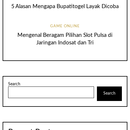
5 Alasan Mengapa Bupatitogel Layak Dicoba
GAME ONLINE
Mengenal Beragam Pilihan Slot Pulsa di
Jaringan Indosat dan Tri
Search
Search