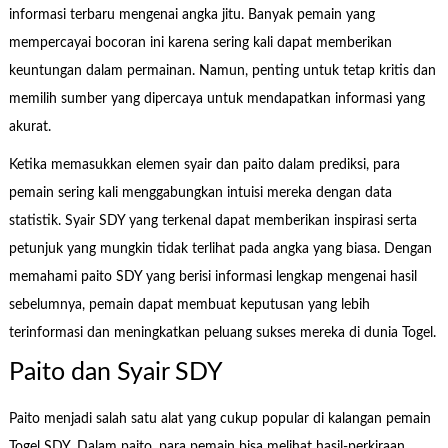
informasi terbaru mengenai angka jitu. Banyak pemain yang
mempercayai bocoran ini karena sering kali dapat memberikan
keuntungan dalam permainan. Namun, penting untuk tetap kritis dan
memilih sumber yang dipercaya untuk mendapatkan informasi yang
akurat.
Ketika memasukkan elemen syair dan paito dalam prediksi, para
pemain sering kali menggabungkan intuisi mereka dengan data
statistik. Syair SDY yang terkenal dapat memberikan inspirasi serta
petunjuk yang mungkin tidak terlihat pada angka yang biasa. Dengan
memahami paito SDY yang berisi informasi lengkap mengenai hasil
sebelumnya, pemain dapat membuat keputusan yang lebih
terinformasi dan meningkatkan peluang sukses mereka di dunia Togel.
Paito dan Syair SDY
Paito menjadi salah satu alat yang cukup popular di kalangan pemain
Togel SDY. Dalam paito, para pemain bisa melihat hasil-perkiraan