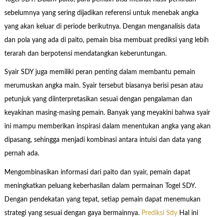
sebelumnya yang sering dijadikan referensi untuk menebak angka
yang akan keluar di periode berikutnya. Dengan menganalisis data
dan pola yang ada di paito, pemain bisa membuat prediksi yang lebih
terarah dan berpotensi mendatangkan keberuntungan.
Syair SDY juga memiliki peran penting dalam membantu pemain
merumuskan angka main. Syair tersebut biasanya berisi pesan atau
petunjuk yang diinterpretasikan sesuai dengan pengalaman dan
keyakinan masing-masing pemain. Banyak yang meyakini bahwa syair
ini mampu memberikan inspirasi dalam menentukan angka yang akan
dipasang, sehingga menjadi kombinasi antara intuisi dan data yang
pernah ada.
Mengombinasikan informasi dari paito dan syair, pemain dapat
meningkatkan peluang keberhasilan dalam permainan Togel SDY.
Dengan pendekatan yang tepat, setiap pemain dapat menemukan
strategi yang sesuai dengan gaya bermainnya.
Prediksi Sdy
Hal ini