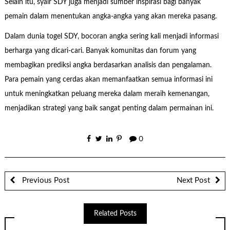
Selain itu, syair SDY juga menjadi sumber inspirasi bagi banyak
pemain dalam menentukan angka-angka yang akan mereka pasang.
Dalam dunia togel SDY, bocoran angka sering kali menjadi informasi
berharga yang dicari-cari. Banyak komunitas dan forum yang
membagikan prediksi angka berdasarkan analisis dan pengalaman.
Para pemain yang cerdas akan memanfaatkan semua informasi ini
untuk meningkatkan peluang mereka dalam meraih kemenangan,
menjadikan strategi yang baik sangat penting dalam permainan ini.
0
Previous Post
Next Post
Related Posts