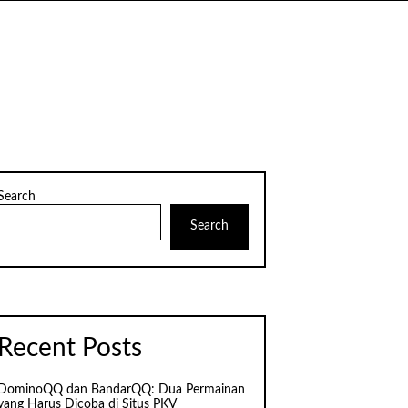
Search
Search
Recent Posts
DominoQQ dan BandarQQ: Dua Permainan
yang Harus Dicoba di Situs PKV