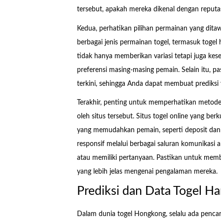
tersebut, apakah mereka dikenal dengan reputa
Kedua, perhatikan pilihan permainan yang dita
berbagai jenis permainan togel, termasuk togel 
tidak hanya memberikan variasi tetapi juga k
preferensi masing-masing pemain. Selain itu, 
terkini, sehingga Anda dapat membuat prediksi y
Terakhir, penting untuk memperhatikan metod
oleh situs tersebut. Situs togel online yang ber
yang memudahkan pemain, seperti deposit dan p
responsif melalui berbagai saluran komunikas
atau memiliki pertanyaan. Pastikan untuk mem
yang lebih jelas mengenai pengalaman mereka.
Prediksi dan Data Togel Har
Dalam dunia togel Hongkong, selalu ada penca