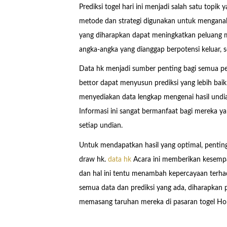
Prediksi togel hari ini menjadi salah satu topi
metode dan strategi digunakan untuk menganal
yang diharapkan dapat meningkatkan peluang m
angka-angka yang dianggap berpotensi keluar
Data hk menjadi sumber penting bagi semua pe
bettor dapat menyusun prediksi yang lebih baik 
menyediakan data lengkap mengenai hasil undian
Informasi ini sangat bermanfaat bagi mereka ya
setiap undian.
Untuk mendapatkan hasil yang optimal, penting
draw hk.
data hk
Acara ini memberikan kesempa
dan hal ini tentu menambah kepercayaan terhad
semua data dan prediksi yang ada, diharapkan
memasang taruhan mereka di pasaran togel Ho