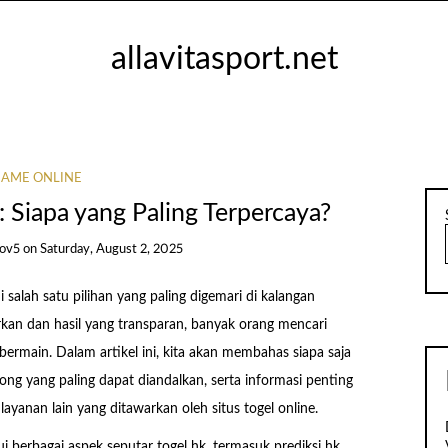
allavitasport.net
AME ONLINE
 Siapa yang Paling Terpercaya?
ov5
on
Saturday, August 2, 2025
salah satu pilihan yang paling digemari di kalangan
an dan hasil yang transparan, banyak orang mencari
ermain. Dalam artikel ini, kita akan membahas siapa saja
ng yang paling dapat diandalkan, serta informasi penting
 layanan lain yang ditawarkan oleh situs togel online.
 berbagai aspek seputar togel hk, termasuk prediksi hk