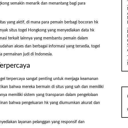
ongkong semakin menarik dan menantang bagi para
itas yang aktif, di mana para pemain berbagi bocoran hk
Banyak situs togel Hongkong yang menyediakan data hk
rmasi terkait lainnya yang membantu pemain dalam
ahan akses dan berbagai informasi yang tersedia, togel
 permainan judi di Indonesia.
erpercaya
ogel terpercaya sangat penting untuk menjaga keamanan
kan bahwa mereka bermain di situs yang sah dan memiliki
asanya memiliki sistem yang transparan dalam pengelolaan
jaminan bahwa pengeluaran hk yang diumumkan akurat dan
enyediakan layanan pelanggan yang responsif dan