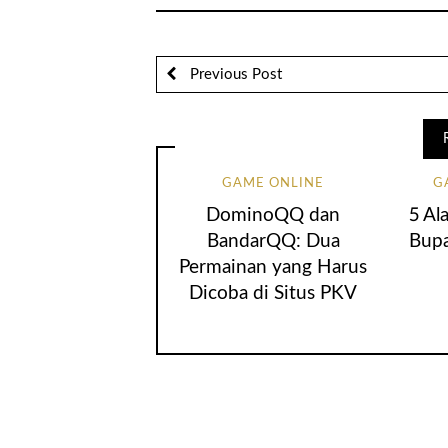
Previous Post
GAME ONLINE
G
DominoQQ dan
5 Al
BandarQQ: Dua
Bupa
Permainan yang Harus
Dicoba di Situs PKV