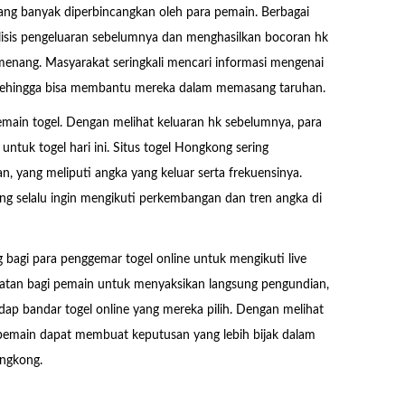
k yang banyak diperbincangkan oleh para pemain. Berbagai
isis pengeluaran sebelumnya dan menghasilkan bocoran hk
enang. Masyarakat seringkali mencari informasi mengenai
, sehingga bisa membantu mereka dalam memasang taruhan.
main togel. Dengan melihat keluaran hk sebelumnya, para
untuk togel hari ini. Situs togel Hongkong sering
, yang meliputi angka yang keluar serta frekuensinya.
ng selalu ingin mengikuti perkembangan dan tren angka di
 bagi para penggemar togel online untuk mengikuti live
tan bagi pemain untuk menyaksikan langsung pengundian,
ap bandar togel online yang mereka pilih. Dengan melihat
 pemain dapat membuat keputusan yang lebih bijak dalam
ngkong.