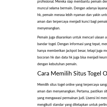
profesional. Mereka siap membantu pemain de
muncul selama bermain. Dengan adanya layanan s
hk, pemain merasa lebih nyaman dan yakin untu
aman dan terpercaya menjadi kunci bagi pema
menyenangkan.
Pemain juga disarankan untuk mencari ulasan 
bandar togel. Dengan informasi yang tepat, m
hanya memberikan jackpot besar, tetapi juga
bocoran hk dan data hk juga bisa menjadi keu
dengan kebutuhan pemain.
Cara Memilih Situs Togel O
Memilih situs togel online yang terpercaya s
aman dan menyenangkan. Pertama, pastikan situ
yang mengawasi permainan judi. Lisensi ini me
mengikuti standar yang ditetapkan untuk perlind