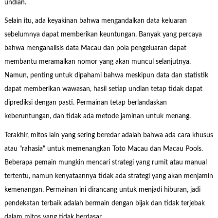
undian.
Selain itu, ada keyakinan bahwa mengandalkan data keluaran
sebelumnya dapat memberikan keuntungan. Banyak yang percaya
bahwa menganalisis data Macau dan pola pengeluaran dapat
membantu meramalkan nomor yang akan muncul selanjutnya.
Namun, penting untuk dipahami bahwa meskipun data dan statistik
dapat memberikan wawasan, hasil setiap undian tetap tidak dapat
diprediksi dengan pasti. Permainan tetap berlandaskan
keberuntungan, dan tidak ada metode jaminan untuk menang.
Terakhir, mitos lain yang sering beredar adalah bahwa ada cara khusus
atau "rahasia" untuk memenangkan Toto Macau dan Macau Pools.
Beberapa pemain mungkin mencari strategi yang rumit atau manual
tertentu, namun kenyataannya tidak ada strategi yang akan menjamin
kemenangan. Permainan ini dirancang untuk menjadi hiburan, jadi
pendekatan terbaik adalah bermain dengan bijak dan tidak terjebak
dalam mitos yang tidak berdasar.