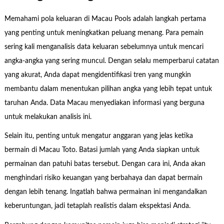
Memahami pola keluaran di Macau Pools adalah langkah pertama
yang penting untuk meningkatkan peluang menang. Para pemain
sering kali menganalisis data keluaran sebelumnya untuk mencari
angka-angka yang sering muncul. Dengan selalu memperbarui catatan
yang akurat, Anda dapat mengidentifikasi tren yang mungkin
membantu dalam menentukan pilihan angka yang lebih tepat untuk
taruhan Anda. Data Macau menyediakan informasi yang berguna
untuk melakukan analisis ini.
Selain itu, penting untuk mengatur anggaran yang jelas ketika
bermain di Macau Toto. Batasi jumlah yang Anda siapkan untuk
permainan dan patuhi batas tersebut. Dengan cara ini, Anda akan
menghindari risiko keuangan yang berbahaya dan dapat bermain
dengan lebih tenang. Ingatlah bahwa permainan ini mengandalkan
keberuntungan, jadi tetaplah realistis dalam ekspektasi Anda.