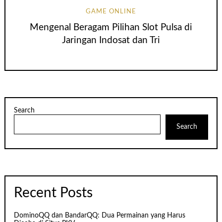
GAME ONLINE
Mengenal Beragam Pilihan Slot Pulsa di
Jaringan Indosat dan Tri
Search
Search
Recent Posts
DominoQQ dan BandarQQ: Dua Permainan yang Harus