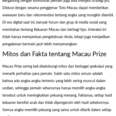
Bergabung dengan komunitas pemain juga bisa menjadi strategi jitu.
Diskusi dengan sesama penggemar Toto Macau dapat memberikan
wawasan baru dan rekomendasi tentang angka yang mungkin diambil.
Di era digital saat ini, banyak forum dan grup di media sosial yang
membahas tentang Keluaran Macau dan berbagi tips. Interaksi ini
tidak hanya memperluas pengetahuan Anda, tetapi juga menjadikan
pengalaman bermain jauh lebih menyenangkan.
Mitos dan Fakta tentang Macau Prize
Macau Prize sering kali diselubungi mitos dan berbagai spekulasi yang
menarik perhatian para pemain. Salah satu mitos umum adalah
bahwa ada angka-angka tertentu yang lebih sering muncul dalam
undian, sehingga pemain seharusnya hanya memilih angka-angka
tersebut untuk meningkatkan peluang menang. Faktanya, setiap hasil
keluaran bersifat acak dan tidak dipengaruhi oleh hasil sebelumnya.
Semua angka memiliki peluang yang sama untuk ditarik dalam setiap