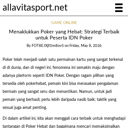
allavitasport.net
GAME ONLINE
Menaklukkan Poker yang Hebat: Strategi Terbaik
untuk Peserta IDN Poker
By
FOT8EJXjf0m8ov5
on
Friday, May 8, 2026
Poker telah menjadi salah satu permainan kartu yang sangat terkenal
di di dunia, dan di negeri ini, fenomena ini semakin maju dengan
adanya platform seperti IDN Poker. Dengan ragam pilihan yang
tersedia oleh pokerhebat, pemain kini bisa merasakan pengalaman
bermain yang sangat seru dan menantikan. Namun, untuk jadi
pemain yang berhasil, perlu lebih daripada nasib baik; taktik yang
sesuai juga amat penting.
Di dalam artikel ini, kita akan menggali cara terbaik untuk menghadapi
tantangan di Poker Hebat dan bagaimana mencari memaksimalkan