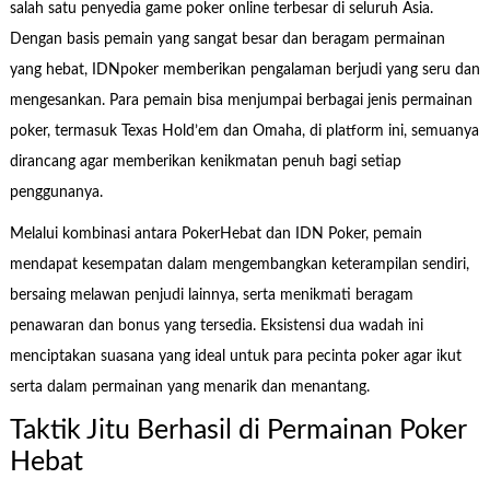
salah satu penyedia game poker online terbesar di seluruh Asia.
Dengan basis pemain yang sangat besar dan beragam permainan
yang hebat, IDNpoker memberikan pengalaman berjudi yang seru dan
mengesankan. Para pemain bisa menjumpai berbagai jenis permainan
poker, termasuk Texas Hold’em dan Omaha, di platform ini, semuanya
dirancang agar memberikan kenikmatan penuh bagi setiap
penggunanya.
Melalui kombinasi antara PokerHebat dan IDN Poker, pemain
mendapat kesempatan dalam mengembangkan keterampilan sendiri,
bersaing melawan penjudi lainnya, serta menikmati beragam
penawaran dan bonus yang tersedia. Eksistensi dua wadah ini
menciptakan suasana yang ideal untuk para pecinta poker agar ikut
serta dalam permainan yang menarik dan menantang.
Taktik Jitu Berhasil di Permainan Poker
Hebat