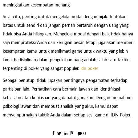
meningkatkan kesempatan menang.
Selain itu, penting untuk mengelola modal dengan bijak. Tentukan
batas untuk sendiri dan jangan pernah bertaruh dengan uang yang
tidak bisa Anda hilangkan. Mengelola modal dengan baik tidak hanya
saja memproteksi Anda dari kerugian besar, tetapi juga akan memberi
kesempatan kamu untuk menikmati game untuk waktu yang lebih
lama. Kedisiplinan dalam pengelolaan uang adalah salah satu taktik
terpenting di poker yang sangat populer.
idn poker
Sebagai penutup, tidak lupakan pentingnya pengamatan terhadap
partisipan lain. Perhatikan cara bermain lawan dan identifikasi
kebiasaan atau kebiasaan yang dapat digunakan. Dengan memahami
psikologi lawan dan membuat analisis yang akur, kamu dapat
menyempurnakan taktik Anda dalam setiap sesi game di IDN Poker.
0