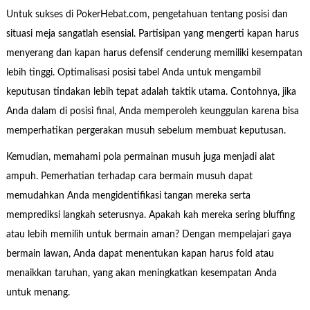
Untuk sukses di PokerHebat.com, pengetahuan tentang posisi dan
situasi meja sangatlah esensial. Partisipan yang mengerti kapan harus
menyerang dan kapan harus defensif cenderung memiliki kesempatan
lebih tinggi. Optimalisasi posisi tabel Anda untuk mengambil
keputusan tindakan lebih tepat adalah taktik utama. Contohnya, jika
Anda dalam di posisi final, Anda memperoleh keunggulan karena bisa
memperhatikan pergerakan musuh sebelum membuat keputusan.
Kemudian, memahami pola permainan musuh juga menjadi alat
ampuh. Pemerhatian terhadap cara bermain musuh dapat
memudahkan Anda mengidentifikasi tangan mereka serta
memprediksi langkah seterusnya. Apakah kah mereka sering bluffing
atau lebih memilih untuk bermain aman? Dengan mempelajari gaya
bermain lawan, Anda dapat menentukan kapan harus fold atau
menaikkan taruhan, yang akan meningkatkan kesempatan Anda
untuk menang.