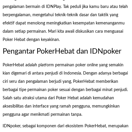
pengalaman bermain di IDNPlay. Tak peduli jika kamu baru atau telah
berpengalaman, mengetahui teknik-teknik dasar dan taktik yang
efektif dapat menolong meningkatkan kesempatan kemenanganmu
dalam setiap permainan. Mari kita awali diskusikan cara menguasai
Poker Hebat dengan keyakinan.
Pengantar PokerHebat dan IDNpoker
PokerHebat adalah platform permainan poker online yang semakin
kian digemari di antara penjudi di Indonesia. Dengan adanya berbagai
ciri seru dan pengalaman berjudi yang, PokerHebat memberikan
berbagai tipe permainan poker sesuai dengan berbagai minat penjudi.
Salah satu atraksi utama dari Poker Hebat adalah kemudahan
aksesibilitas dan interface yang ramah pengguna, memungkinkan
pengguna agar menikmati permainan tanpa.
IDNpoker, sebagai komponen dari ekosistem PokerHebat, merupakan