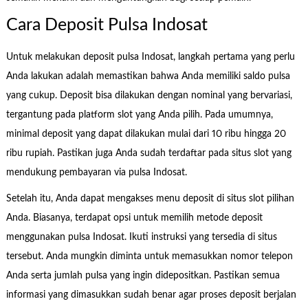
Cara Deposit Pulsa Indosat
Untuk melakukan deposit pulsa Indosat, langkah pertama yang perlu
Anda lakukan adalah memastikan bahwa Anda memiliki saldo pulsa
yang cukup. Deposit bisa dilakukan dengan nominal yang bervariasi,
tergantung pada platform slot yang Anda pilih. Pada umumnya,
minimal deposit yang dapat dilakukan mulai dari 10 ribu hingga 20
ribu rupiah. Pastikan juga Anda sudah terdaftar pada situs slot yang
mendukung pembayaran via pulsa Indosat.
Setelah itu, Anda dapat mengakses menu deposit di situs slot pilihan
Anda. Biasanya, terdapat opsi untuk memilih metode deposit
menggunakan pulsa Indosat. Ikuti instruksi yang tersedia di situs
tersebut. Anda mungkin diminta untuk memasukkan nomor telepon
Anda serta jumlah pulsa yang ingin didepositkan. Pastikan semua
informasi yang dimasukkan sudah benar agar proses deposit berjalan