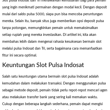
Slot pulsa Indosat dan Tri menawarkan kemudahan bagi para pemain
yang ingin menikmati permainan dengan modal kecil. Dengan deposit
mulai dari saldo pulsa 5000, siapa pun bisa mencoba peruntungan
mereka. Selain itu, banyak situs juga memberikan opsi deposit pulsa
tanpa potongan, memungkinkan pemain untuk memaksimalkan
setiap rupiah yang mereka investasikan. Di artikel ini, kita akan
membahas lebih dalam mengenai rahasia kesuksesan bermain slot
melalui pulsa Indosat dan Tri, serta bagaimana cara memanfaatkan
fitur ini secara optimal.
Keuntungan Slot Pulsa Indosat
Salah satu keuntungan utama bermain slot pulsa Indosat adalah
kemudahan dalam melakukan transaksi. Dengan menggunakan pulsa
sebagai metode deposit, pemain tidak perlu repot-repot mencari agen
atau melakukan transfer bank yang sering kali memakan waktu.
Cukup dengan beberapa langkah sederhana, pemain dapat mengisi