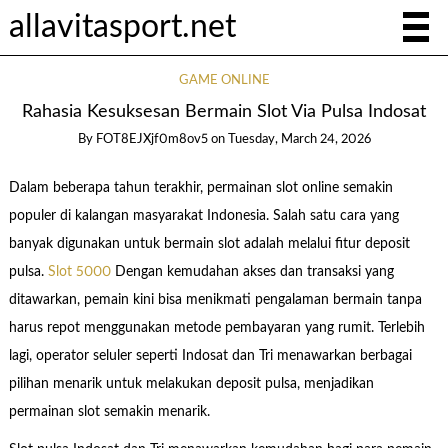
allavitasport.net
GAME ONLINE
Rahasia Kesuksesan Bermain Slot Via Pulsa Indosat
By
FOT8EJXjf0m8ov5
on
Tuesday, March 24, 2026
Dalam beberapa tahun terakhir, permainan slot online semakin
populer di kalangan masyarakat Indonesia. Salah satu cara yang
banyak digunakan untuk bermain slot adalah melalui fitur deposit
pulsa.
Slot 5000
Dengan kemudahan akses dan transaksi yang
ditawarkan, pemain kini bisa menikmati pengalaman bermain tanpa
harus repot menggunakan metode pembayaran yang rumit. Terlebih
lagi, operator seluler seperti Indosat dan Tri menawarkan berbagai
pilihan menarik untuk melakukan deposit pulsa, menjadikan
permainan slot semakin menarik.