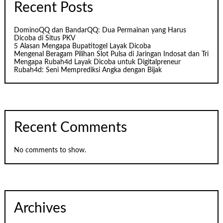
Recent Posts
DominoQQ dan BandarQQ: Dua Permainan yang Harus
Dicoba di Situs PKV
5 Alasan Mengapa Bupatitogel Layak Dicoba
Mengenal Beragam Pilihan Slot Pulsa di Jaringan Indosat dan Tri
Mengapa Rubah4d Layak Dicoba untuk Digitalpreneur
Rubah4d: Seni Memprediksi Angka dengan Bijak
Recent Comments
No comments to show.
Archives