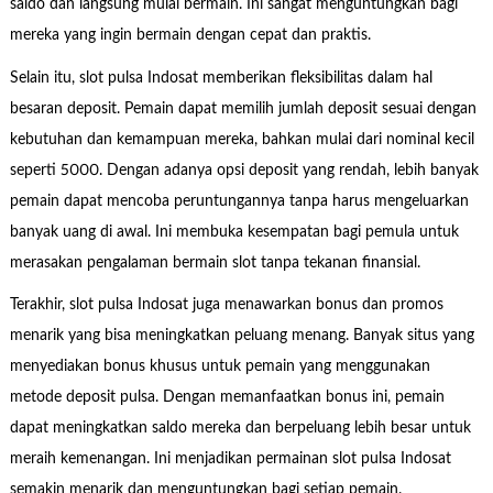
saldo dan langsung mulai bermain. Ini sangat menguntungkan bagi
mereka yang ingin bermain dengan cepat dan praktis.
Selain itu, slot pulsa Indosat memberikan fleksibilitas dalam hal
besaran deposit. Pemain dapat memilih jumlah deposit sesuai dengan
kebutuhan dan kemampuan mereka, bahkan mulai dari nominal kecil
seperti 5000. Dengan adanya opsi deposit yang rendah, lebih banyak
pemain dapat mencoba peruntungannya tanpa harus mengeluarkan
banyak uang di awal. Ini membuka kesempatan bagi pemula untuk
merasakan pengalaman bermain slot tanpa tekanan finansial.
Terakhir, slot pulsa Indosat juga menawarkan bonus dan promos
menarik yang bisa meningkatkan peluang menang. Banyak situs yang
menyediakan bonus khusus untuk pemain yang menggunakan
metode deposit pulsa. Dengan memanfaatkan bonus ini, pemain
dapat meningkatkan saldo mereka dan berpeluang lebih besar untuk
meraih kemenangan. Ini menjadikan permainan slot pulsa Indosat
semakin menarik dan menguntungkan bagi setiap pemain.