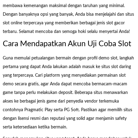
membawa kemenangan maksimal dengan taruhan yang minimal.
Dengan banyaknya opsi yang banyak, Anda bisa menjelajahi dan situs
slot online terpercaya yang memberikan berbagai jenis slot gacor
terbaru. Selamat mencoba dan semoga hoki selalu menyertai Anda!
Cara Mendapatkan Akun Uji Coba Slot
Guna memulai petualangan bermain dengan profil demo slot, langkah
pertama yang dapat Anda lakukan adalah masuk ke situs slot daring
yang terpercaya. Cari platform yang menyediakan permainan slot
demo secara gratis, agar Anda dapat mencoba bermacam-macam
game tanpa perlu melakukan deposit. Beberapa situs menawarkan
akses ke berbagai jenis game dari penyedia vendor terkemuka
contohnya Pragmatic Play serta PG Soft. Pastikan agar memilih situs
dengan lisensi resmi dan reputasi yang solid agar menjamin safety
serta ketersediaan ketika bermain.