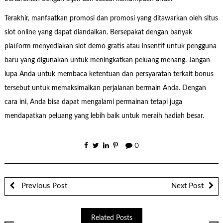
Terakhir, manfaatkan promosi dan promosi yang ditawarkan oleh situs
slot online yang dapat diandalkan. Bersepakat dengan banyak
platform menyediakan slot demo gratis atau insentif untuk pengguna
baru yang digunakan untuk meningkatkan peluang menang. Jangan
lupa Anda untuk membaca ketentuan dan persyaratan terkait bonus
tersebut untuk memaksimalkan perjalanan bermain Anda. Dengan
cara ini, Anda bisa dapat mengalami permainan tetapi juga
mendapatkan peluang yang lebih baik untuk meraih hadiah besar.
0
Previous Post
Next Post
Related Posts