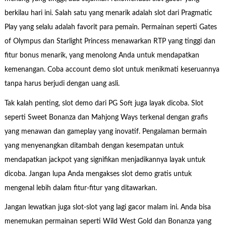
berkilau hari ini. Salah satu yang menarik adalah slot dari Pragmatic
Play yang selalu adalah favorit para pemain. Permainan seperti Gates
of Olympus dan Starlight Princess menawarkan RTP yang tinggi dan
fitur bonus menarik, yang menolong Anda untuk mendapatkan
kemenangan. Coba account demo slot untuk menikmati keseruannya
tanpa harus berjudi dengan uang asli.
Tak kalah penting, slot demo dari PG Soft juga layak dicoba. Slot
seperti Sweet Bonanza dan Mahjong Ways terkenal dengan grafis
yang menawan dan gameplay yang inovatif. Pengalaman bermain
yang menyenangkan ditambah dengan kesempatan untuk
mendapatkan jackpot yang signifikan menjadikannya layak untuk
dicoba. Jangan lupa Anda mengakses slot demo gratis untuk
mengenal lebih dalam fitur-fitur yang ditawarkan.
Jangan lewatkan juga slot-slot yang lagi gacor malam ini. Anda bisa
menemukan permainan seperti Wild West Gold dan Bonanza yang