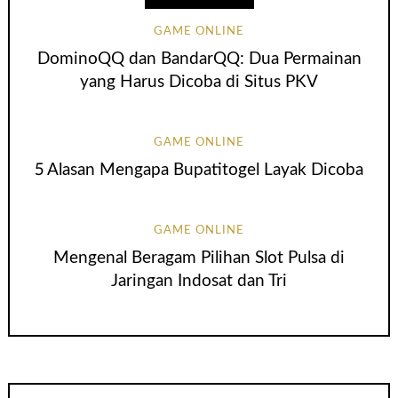
GAME ONLINE
DominoQQ dan BandarQQ: Dua Permainan
yang Harus Dicoba di Situs PKV
GAME ONLINE
5 Alasan Mengapa Bupatitogel Layak Dicoba
GAME ONLINE
Mengenal Beragam Pilihan Slot Pulsa di
Jaringan Indosat dan Tri