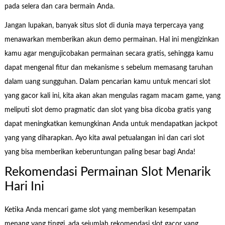
pada selera dan cara bermain Anda.
Jangan lupakan, banyak situs slot di dunia maya terpercaya yang
menawarkan memberikan akun demo permainan. Hal ini mengizinkan
kamu agar mengujicobakan permainan secara gratis, sehingga kamu
dapat mengenal fitur dan mekanisme s sebelum memasang taruhan
dalam uang sungguhan. Dalam pencarian kamu untuk mencari slot
yang gacor kali ini, kita akan akan mengulas ragam macam game, yang
meliputi slot demo pragmatic dan slot yang bisa dicoba gratis yang
dapat meningkatkan kemungkinan Anda untuk mendapatkan jackpot
yang yang diharapkan. Ayo kita awal petualangan ini dan cari slot
yang bisa memberikan keberuntungan paling besar bagi Anda!
Rekomendasi Permainan Slot Menarik
Hari Ini
Ketika Anda mencari game slot yang memberikan kesempatan
menang yang tinggi, ada sejumlah rekomendasi slot gacor yang