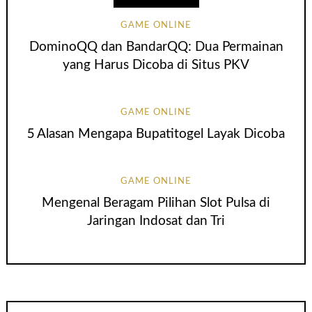
GAME ONLINE
DominoQQ dan BandarQQ: Dua Permainan
yang Harus Dicoba di Situs PKV
GAME ONLINE
5 Alasan Mengapa Bupatitogel Layak Dicoba
GAME ONLINE
Mengenal Beragam Pilihan Slot Pulsa di
Jaringan Indosat dan Tri