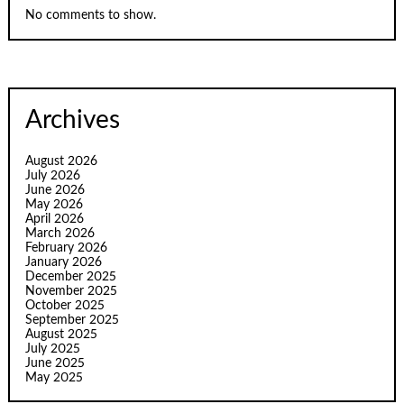
No comments to show.
Archives
August 2026
July 2026
June 2026
May 2026
April 2026
March 2026
February 2026
January 2026
December 2025
November 2025
October 2025
September 2025
August 2025
July 2025
June 2025
May 2025