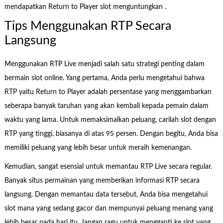
mendapatkan Return to Player slot menguntungkan .
Tips Menggunakan RTP Secara
Langsung
Menggunakan RTP Live menjadi salah satu strategi penting dalam
bermain slot online. Yang pertama, Anda perlu mengetahui bahwa
RTP yaitu Return to Player adalah persentase yang menggambarkan
seberapa banyak taruhan yang akan kembali kepada pemain dalam
waktu yang lama. Untuk memaksimalkan peluang, carilah slot dengan
RTP yang tinggi, biasanya di atas 95 persen. Dengan begitu, Anda bisa
memiliki peluang yang lebih besar untuk meraih kemenangan.
Kemudian, sangat esensial untuk memantau RTP Live secara regular.
Banyak situs permainan yang memberikan informasi RTP secara
langsung. Dengan memantau data tersebut, Anda bisa mengetahui
slot mana yang sedang gacor dan mempunyai peluang menang yang
lebih besar pada hari itu. Jangan ragu untuk mengganti ke slot yang