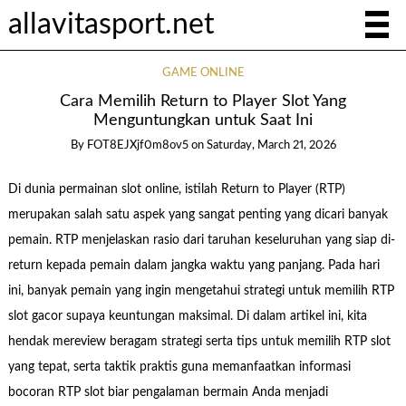
allavitasport.net
GAME ONLINE
Cara Memilih Return to Player Slot Yang
Menguntungkan untuk Saat Ini
By
FOT8EJXjf0m8ov5
on
Saturday, March 21, 2026
Di dunia permainan slot online, istilah Return to Player (RTP)
merupakan salah satu aspek yang sangat penting yang dicari banyak
pemain. RTP menjelaskan rasio dari taruhan keseluruhan yang siap di-
return kepada pemain dalam jangka waktu yang panjang. Pada hari
ini, banyak pemain yang ingin mengetahui strategi untuk memilih RTP
slot gacor supaya keuntungan maksimal. Di dalam artikel ini, kita
hendak mereview beragam strategi serta tips untuk memilih RTP slot
yang tepat, serta taktik praktis guna memanfaatkan informasi
bocoran RTP slot biar pengalaman bermain Anda menjadi