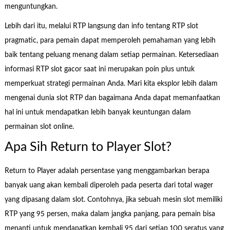
menguntungkan.
Lebih dari itu, melalui RTP langsung dan info tentang RTP slot
pragmatic, para pemain dapat memperoleh pemahaman yang lebih
baik tentang peluang menang dalam setiap permainan. Ketersediaan
informasi RTP slot gacor saat ini merupakan poin plus untuk
memperkuat strategi permainan Anda. Mari kita eksplor lebih dalam
mengenai dunia slot RTP dan bagaimana Anda dapat memanfaatkan
hal ini untuk mendapatkan lebih banyak keuntungan dalam
permainan slot online.
Apa Sih Return to Player Slot?
Return to Player adalah persentase yang menggambarkan berapa
banyak uang akan kembali diperoleh pada peserta dari total wager
yang dipasang dalam slot. Contohnya, jika sebuah mesin slot memiliki
RTP yang 95 persen, maka dalam jangka panjang, para pemain bisa
menanti untuk mendapatkan kembali 95 dari setiap 100 seratus yang