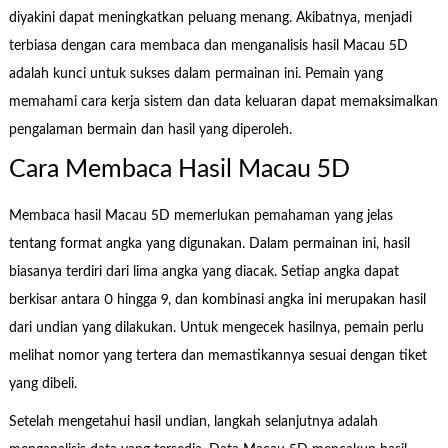
diyakini dapat meningkatkan peluang menang. Akibatnya, menjadi
terbiasa dengan cara membaca dan menganalisis hasil Macau 5D
adalah kunci untuk sukses dalam permainan ini. Pemain yang
memahami cara kerja sistem dan data keluaran dapat memaksimalkan
pengalaman bermain dan hasil yang diperoleh.
Cara Membaca Hasil Macau 5D
Membaca hasil Macau 5D memerlukan pemahaman yang jelas
tentang format angka yang digunakan. Dalam permainan ini, hasil
biasanya terdiri dari lima angka yang diacak. Setiap angka dapat
berkisar antara 0 hingga 9, dan kombinasi angka ini merupakan hasil
dari undian yang dilakukan. Untuk mengecek hasilnya, pemain perlu
melihat nomor yang tertera dan memastikannya sesuai dengan tiket
yang dibeli.
Setelah mengetahui hasil undian, langkah selanjutnya adalah