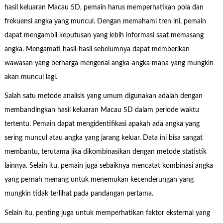
hasil keluaran Macau 5D, pemain harus memperhatikan pola dan
frekuensi angka yang muncul. Dengan memahami tren ini, pemain
dapat mengambil keputusan yang lebih informasi saat memasang
angka. Mengamati hasil-hasil sebelumnya dapat memberikan
wawasan yang berharga mengenai angka-angka mana yang mungkin
akan muncul lagi.
Salah satu metode analisis yang umum digunakan adalah dengan
membandingkan hasil keluaran Macau 5D dalam periode waktu
tertentu. Pemain dapat mengidentifikasi apakah ada angka yang
sering muncul atau angka yang jarang keluar. Data ini bisa sangat
membantu, terutama jika dikombinasikan dengan metode statistik
lainnya. Selain itu, pemain juga sebaiknya mencatat kombinasi angka
yang pernah menang untuk menemukan kecenderungan yang
mungkin tidak terlihat pada pandangan pertama.
Selain itu, penting juga untuk memperhatikan faktor eksternal yang