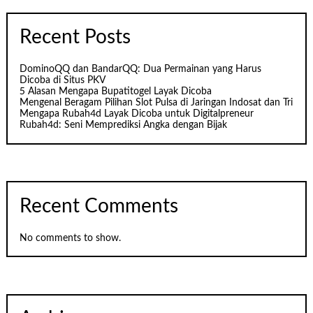
Recent Posts
DominoQQ dan BandarQQ: Dua Permainan yang Harus
Dicoba di Situs PKV
5 Alasan Mengapa Bupatitogel Layak Dicoba
Mengenal Beragam Pilihan Slot Pulsa di Jaringan Indosat dan Tri
Mengapa Rubah4d Layak Dicoba untuk Digitalpreneur
Rubah4d: Seni Memprediksi Angka dengan Bijak
Recent Comments
No comments to show.