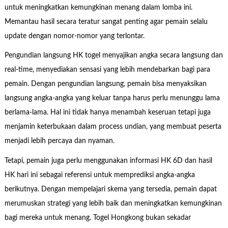
untuk meningkatkan kemungkinan menang dalam lomba ini.
Memantau hasil secara teratur sangat penting agar pemain selalu
update dengan nomor-nomor yang terlontar.
Pengundian langsung HK togel menyajikan angka secara langsung dan
real-time, menyediakan sensasi yang lebih mendebarkan bagi para
pemain. Dengan pengundian langsung, pemain bisa menyaksikan
langsung angka-angka yang keluar tanpa harus perlu menunggu lama
berlama-lama. Hal ini tidak hanya menambah keseruan tetapi juga
menjamin keterbukaan dalam process undian, yang membuat peserta
menjadi lebih percaya dan nyaman.
Tetapi, pemain juga perlu menggunakan informasi HK 6D dan hasil
HK hari ini sebagai referensi untuk memprediksi angka-angka
berikutnya. Dengan mempelajari skema yang tersedia, pemain dapat
merumuskan strategi yang lebih baik dan meningkatkan kemungkinan
bagi mereka untuk menang. Togel Hongkong bukan sekadar