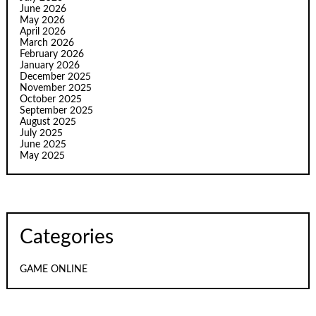
June 2026
May 2026
April 2026
March 2026
February 2026
January 2026
December 2025
November 2025
October 2025
September 2025
August 2025
July 2025
June 2025
May 2025
Categories
GAME ONLINE