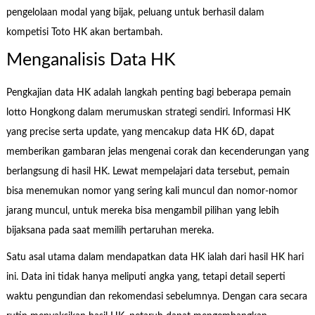
pengelolaan modal yang bijak, peluang untuk berhasil dalam
kompetisi Toto HK akan bertambah.
Menganalisis Data HK
Pengkajian data HK adalah langkah penting bagi beberapa pemain
lotto Hongkong dalam merumuskan strategi sendiri. Informasi HK
yang precise serta update, yang mencakup data HK 6D, dapat
memberikan gambaran jelas mengenai corak dan kecenderungan yang
berlangsung di hasil HK. Lewat mempelajari data tersebut, pemain
bisa menemukan nomor yang sering kali muncul dan nomor-nomor
jarang muncul, untuk mereka bisa mengambil pilihan yang lebih
bijaksana pada saat memilih pertaruhan mereka.
Satu asal utama dalam mendapatkan data HK ialah dari hasil HK hari
ini. Data ini tidak hanya meliputi angka yang, tetapi detail seperti
waktu pengundian dan rekomendasi sebelumnya. Dengan cara secara