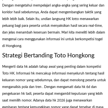
Dengan mengetahui mempelajari angka-angka yang sering keluar dan
koridor hasil sebelumnya, Anda dapat mengembangkan taktik yang
lebih lebih baik. Selain itu, undian langsung HK lotto menawarkan
peluang bagi para peserta untuk menyaksikan hasil secara real-time,
dan jelas menambah keseruan bermain. Mari kita meneliti lebih dalam
mengenai cara menggunakan informasi ini untuk berkompetisi togel
di Hongkong.
Strategi Bertanding Toto Hongkong
Mengerti data hk adalah tahap awal yang penting dalam kompetisi
Toto HK. Informasi hk mencakup informasi menyeluruh tentang hasil
keluaran nomor yang sebelumnya, dan dapat menolong peserta untuk
menganalisis pola dan tren . Dengan mengamati data hk 6d dan
pengeluaran hk tadi, peserta dapat mengambil keputusan yang lebih
saat memilih nomor. Adanya data hk 2026 juga menawarkan
gambaran tentang kemungkinan nomor yang dapat tersebar di masa