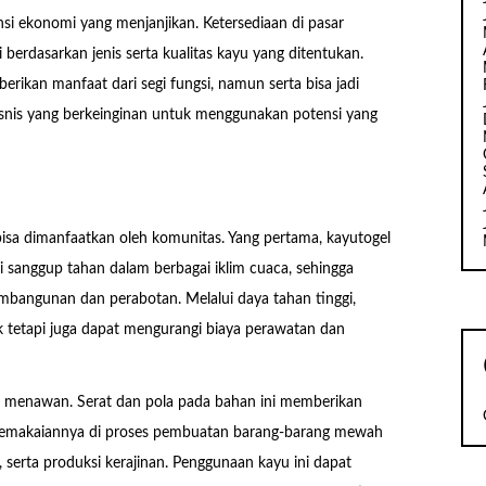
nsi ekonomi yang menjanjikan. Ketersediaan di pasar
berdasarkan jenis serta kualitas kayu yang ditentukan.
erikan manfaat dari segi fungsi, namun serta bisa jadi
snis yang berkeinginan untuk menggunakan potensi yang
isa dimanfaatkan oleh komunitas. Yang pertama, kayutogel
i sanggup tahan dalam berbagai iklim cuaca, sehingga
mbangunan dan perabotan. Melalui daya tahan tinggi​,
ik tetapi juga dapat mengurangi biaya perawatan dan
at menawan. Serat dan pola pada bahan ini memberikan
 pemakaiannya di proses pembuatan barang-barang mewah
, serta produksi kerajinan. Penggunaan kayu ini dapat