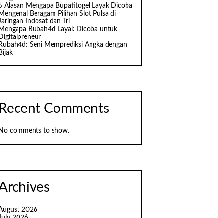
5 Alasan Mengapa Bupatitogel Layak Dicoba
Mengenal Beragam Pilihan Slot Pulsa di
Jaringan Indosat dan Tri
Mengapa Rubah4d Layak Dicoba untuk
Digitalpreneur
Rubah4d: Seni Memprediksi Angka dengan
Bijak
Recent Comments
No comments to show.
Archives
August 2026
July 2026