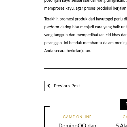
potongan kayu sesuai standar yang diinginkan. 
memproses kayu, agar proses produksi berjalan
Terakhir, promosi produk dari kayutogel perlu
platform daring bisa menjadi cara yang baik 
yang tangguh dan memperlihatkan ciri khas dar
pelanggan. Ini hendak membantu dalam mening
Anda secara berkelanjutan.
Previous Post
GAME ONLINE
G
DominoQQ dan
5 Al