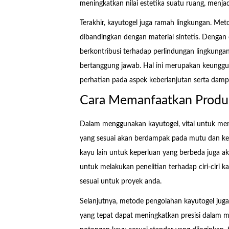
meningkatkan nilai estetika suatu ruang​, menj
Terakhir, kayutogel juga ramah lingkungan. Met
dibandingkan dengan material sintetis. Dengan c
berkontribusi terhadap perlindungan lingkung
bertanggung jawab. Hal ini merupakan keunggu
perhatian pada aspek keberlanjutan serta damp
Cara Memanfaatkan Produ
Dalam menggunakan kayutogel, vital untuk memah
yang sesuai akan berdampak pada mutu dan ke
kayu lain untuk keperluan yang berbeda juga ak
untuk melakukan penelitian terhadap ciri-cir
sesuai untuk proyek anda.
Selanjutnya, metode pengolahan kayutogel jug
yang tepat dapat meningkatkan presisi dalam 