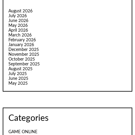
August 2026
July 2026
June 2026
May 2026
April 2026
March 2026
February 2026
January 2026
December 2025
November 2025
October 2025
September 2025
August 2025
July 2025
June 2025
May 2025
Categories
GAME ONLINE