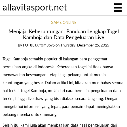
allavitasport.net
GAME ONLINE
Menjajal Keberuntungan: Panduan Lengkap Togel
Kamboja dan Data Pengeluaran Live
By
FOT8EJXjf0m8ov5
on
Thursday, December 25, 2025
Togel Kamboja semakin populer di kalangan para penggemar
permainan angka di Indonesia. Keberadaan togel ini tidak hanya
menawarkan kesenangan, tetapi juga peluang untuk meraih
keuntungan yang besar. Dalam artikel ini, kita akan membahas semua
hal terkait togel Kamboja, mulai dari cara bermain, pengeluaran data
terkini, hingga live draw yang bisa diakses secara langsung. Dengan
mengetahui informasi yang tepat, para pemain dapat meningkatkan
peluang mereka untuk menang.
Selain itu, kami juga akan membagikan data hasil pengeluaran dari