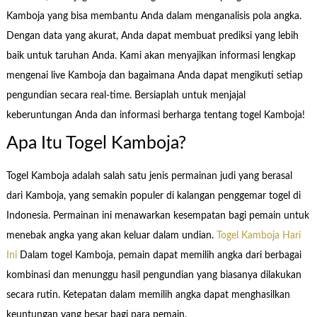
Kamboja yang bisa membantu Anda dalam menganalisis pola angka.
Dengan data yang akurat, Anda dapat membuat prediksi yang lebih
baik untuk taruhan Anda. Kami akan menyajikan informasi lengkap
mengenai live Kamboja dan bagaimana Anda dapat mengikuti setiap
pengundian secara real-time. Bersiaplah untuk menjajal
keberuntungan Anda dan informasi berharga tentang togel Kamboja!
Apa Itu Togel Kamboja?
Togel Kamboja adalah salah satu jenis permainan judi yang berasal
dari Kamboja, yang semakin populer di kalangan penggemar togel di
Indonesia. Permainan ini menawarkan kesempatan bagi pemain untuk
menebak angka yang akan keluar dalam undian.
Togel Kamboja Hari
Ini
Dalam togel Kamboja, pemain dapat memilih angka dari berbagai
kombinasi dan menunggu hasil pengundian yang biasanya dilakukan
secara rutin. Ketepatan dalam memilih angka dapat menghasilkan
keuntungan yang besar bagi para pemain.