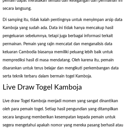
pemain dapat merasakan sensasi dan ketegangan dari permainan ini
secara langsung.
Di samping itu, tidak kalah pentingnya untuk menyimpan arsip data
Kamboja yang sudah ada. Data ini tidak hanya mencakup hasil
pengeluaran sebelumnya, tetapi juga berbagai informasi terkait
permainan. Pemain yang rajin mencatat dan menganalisis data
keluaran Cambodia biasanya memiliki peluang lebih baik untuk
memprediksi hasil di masa mendatang. Oleh karena itu, pemain
disarankan untuk terus belajar dan mengikuti perkembangan data
serta teknik terbaru dalam bermain togel Kamboja.
Live Draw Togel Kamboja
Live draw Togel Kamboja menjadi momen yang sangat dinantikan
oleh para pemain togel. Setiap hasil pengundian yang ditampilkan
secara langsung memberikan kesempatan kepada pemain untuk
segera mengetahui apakah nomor yang mereka pasang berhasil atau