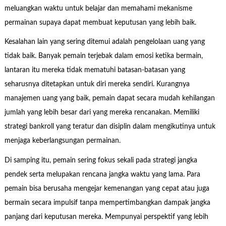
meluangkan waktu untuk belajar dan memahami mekanisme
permainan supaya dapat membuat keputusan yang lebih baik.
Kesalahan lain yang sering ditemui adalah pengelolaan uang yang
tidak baik. Banyak pemain terjebak dalam emosi ketika bermain,
lantaran itu mereka tidak mematuhi batasan-batasan yang
seharusnya ditetapkan untuk diri mereka sendiri. Kurangnya
manajemen uang yang baik, pemain dapat secara mudah kehilangan
jumlah yang lebih besar dari yang mereka rencanakan. Memiliki
strategi bankroll yang teratur dan disiplin dalam mengikutinya untuk
menjaga keberlangsungan permainan.
Di samping itu, pemain sering fokus sekali pada strategi jangka
pendek serta melupakan rencana jangka waktu yang lama. Para
pemain bisa berusaha mengejar kemenangan yang cepat atau juga
bermain secara impulsif tanpa mempertimbangkan dampak jangka
panjang dari keputusan mereka. Mempunyai perspektif yang lebih