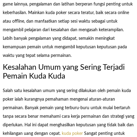
game lainnya, pengalaman dan latihan berperan fungsi penting untuk
keberhasilan. Mainkan kuda poker secara teratur, baik secara online
atau offline, dan manfaatkan setiap sesi waktu sebagai untuk
mengambil pelajaran dari kesalahan dan mengasah keterampilan.
Lebih banyak pengalaman yang didapat, semakin meningkat
kemampuan pemain untuk mengambil keputusan keputusan pada
waktu yang tepat selama permainan.
Kesalahan Umum yang Sering Terjadi
Pemain Kuda Kuda
Salah satu kesalahan umum yang sering dilakukan oleh pemain kuda
poker ialah kurangnya pemahaman mengenai aturan-aturan
permainan. Banyak pemain yang terburu-buru untuk mulai bertaruh
tanpa secara benar memahami cara kerja permainan dan strategi yang
diperlukan. Hal ini dapat menghasilkan keputusan yang tidak baik dan
kehilangan uang dengan cepat.
kuda poker
Sangat penting untuk