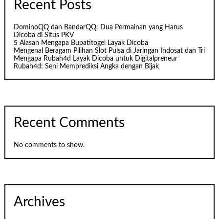
Recent Posts
DominoQQ dan BandarQQ: Dua Permainan yang Harus
Dicoba di Situs PKV
5 Alasan Mengapa Bupatitogel Layak Dicoba
Mengenal Beragam Pilihan Slot Pulsa di Jaringan Indosat dan Tri
Mengapa Rubah4d Layak Dicoba untuk Digitalpreneur
Rubah4d: Seni Memprediksi Angka dengan Bijak
Recent Comments
No comments to show.
Archives