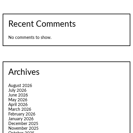
Recent Comments
No comments to show.
Archives
August 2026
July 2026
June 2026
May 2026
April 2026
March 2026
February 2026
January 2026
December 2025
November 2025