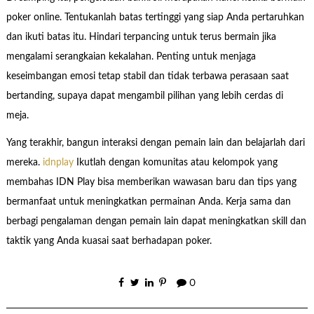
poker online. Tentukanlah batas tertinggi yang siap Anda pertaruhkan
dan ikuti batas itu. Hindari terpancing untuk terus bermain jika
mengalami serangkaian kekalahan. Penting untuk menjaga
keseimbangan emosi tetap stabil dan tidak terbawa perasaan saat
bertanding, supaya dapat mengambil pilihan yang lebih cerdas di
meja.
Yang terakhir, bangun interaksi dengan pemain lain dan belajarlah dari
mereka.
idnplay
Ikutlah dengan komunitas atau kelompok yang
membahas IDN Play bisa memberikan wawasan baru dan tips yang
bermanfaat untuk meningkatkan permainan Anda. Kerja sama dan
berbagi pengalaman dengan pemain lain dapat meningkatkan skill dan
taktik yang Anda kuasai saat berhadapan poker.
0