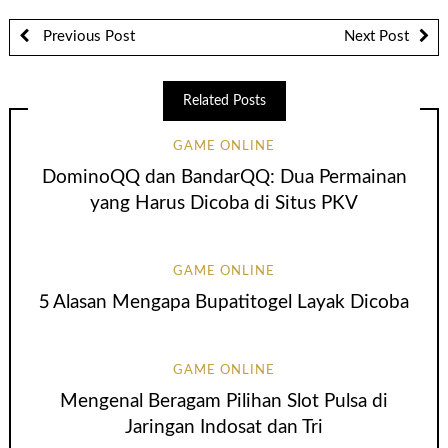
Previous Post
Next Post
Related Posts
GAME ONLINE
DominoQQ dan BandarQQ: Dua Permainan
yang Harus Dicoba di Situs PKV
GAME ONLINE
5 Alasan Mengapa Bupatitogel Layak Dicoba
GAME ONLINE
Mengenal Beragam Pilihan Slot Pulsa di
Jaringan Indosat dan Tri