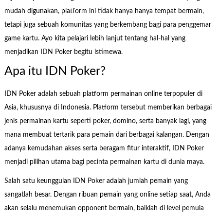
mudah digunakan, platform ini tidak hanya hanya tempat bermain,
tetapi juga sebuah komunitas yang berkembang bagi para penggemar
game kartu. Ayo kita pelajari lebih lanjut tentang hal-hal yang
menjadikan IDN Poker begitu istimewa.
Apa itu IDN Poker?
IDN Poker adalah sebuah platform permainan online terpopuler di
Asia, khususnya di Indonesia. Platform tersebut memberikan berbagai
jenis permainan kartu seperti poker, domino, serta banyak lagi, yang
mana membuat tertarik para pemain dari berbagai kalangan. Dengan
adanya kemudahan akses serta beragam fitur interaktif, IDN Poker
menjadi pilihan utama bagi pecinta permainan kartu di dunia maya.
Salah satu keunggulan IDN Poker adalah jumlah pemain yang
sangatlah besar. Dengan ribuan pemain yang online setiap saat, Anda
akan selalu menemukan opponent bermain, baiklah di level pemula