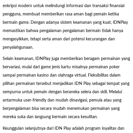
enkripsi modern untuk melindungi informasi dan transaksi finansial
pengguna, membuat memberikan rasa aman bagi pemain ketika
bermain game. Dengan adanya sistem keamanan yang kuat, IDNPlay
memastikan bahwa pengalaman pengalaman bermain tidak hanya
mengasyikkan, tetapi serta aman dari potensi kecurangan dan
penyalahgunaan.
Selain keamanan, IDNPlay juga memberikan beragam permainan yang
bervariasi, mulai dari game jenis kartu misalnya permainan poker
sampai permainan kasino dan olahraga virtual. Fleksibilitas dalam
pilihan permainan tersebut menjadikan IDN Play sebagai tempat yang
sempurna untuk pemain dengan beraneka selera dan skill. Melalui
antarmuka user-friendly dan mudah dinavigasi, pemula atau yang
berpengalaman bisa secara mudah menemukan permainan yang
mereka suka dan langsung bermain secara kesulitan.
Keunggulan selanjutnya dari IDN Play adalah program loyalitas dan