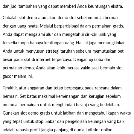
dan judi tambahan yang dapat memberi Anda keuntungan ekstra.
Cobalah slot demo atau akun demo slot sebelum mulai bermain
dengan uang nyata. Melalui berpartisipasi dalam permainan gratis,
Anda dapat mengalami alur dan mengetahui ciri-ciri unik yang
tersedia tanpa bahaya kehilangan uang. Hal ini juga memungkinkan
Anda untuk menyusun strategi taruhan sebelum memutuskan bet
besar pada slot di internet terpercaya. Dengan uji coba dari
permainan demo, Anda akan lebih merasa yakin saat bermain slot
gacor malam ini.
Terakhir, atur anggaran dan tetap berpegang pada rencana dalam
bermain. Set batas maksimal kemenangan dan kerugian sebelum
memulai permainan untuk menghindari belanja yang berlebihan.
Gunakan slot demo gratis untuk latihan dan mengetahui kapan waktu
yang tepat untuk stop. Sabar dan pengelolaan keuangan yang baik
adalah rahasia profit jangka panjang di dunia judi slot online.