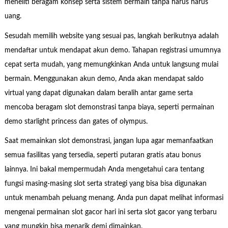
meneliti beragam konsep serta sistem bermain tanpa harus harus
uang.
Sesudah memilih website yang sesuai pas, langkah berikutnya adalah
mendaftar untuk mendapat akun demo. Tahapan registrasi umumnya
cepat serta mudah, yang memungkinkan Anda untuk langsung mulai
bermain. Menggunakan akun demo, Anda akan mendapat saldo
virtual yang dapat digunakan dalam beralih antar game serta
mencoba beragam slot demonstrasi tanpa biaya, seperti permainan
demo starlight princess dan gates of olympus.
Saat memainkan slot demonstrasi, jangan lupa agar memanfaatkan
semua fasilitas yang tersedia, seperti putaran gratis atau bonus
lainnya. Ini bakal mempermudah Anda mengetahui cara tentang
fungsi masing-masing slot serta strategi yang bisa bisa digunakan
untuk menambah peluang menang. Anda pun dapat melihat informasi
mengenai permainan slot gacor hari ini serta slot gacor yang terbaru
yang mungkin bisa menarik demi dimainkan.