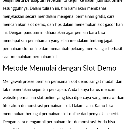
belajar serta beradaptasi sebelum itu terjun ke dalam judi slot online
sesungguhnya. Dalam tulisan ini, tim kami akan membahas
menjelaskan secara mendalam mengenai permainan gratis, cara
mencari akun slot demo, dan tips dalam menemukan slot gacor hari
ini. Dengan panduan ini diharapkan agar pemain baru bisa
mendapatkan pemahaman yang lebih mendalam tentang jagat
permainan slot online dan menambah peluang mereka agar berhasil
saat memainkan permainan ini.
Metode Memulai dengan Slot Demo
Mengawali proses bermain permainan slot demo sangat mudah dan
tak memerlukan sejumlah persiapan. Anda hanya harus mencari
website permainan slot online yang bisa dipercaya yang menawarkan
fitur akun demonstrasi permainan slot. Dalam sana, Kamu bisa
menemukan berbagai permainan slot online dari penyedia seperti.
Dengan cara mengambil permainan slot demonstrasi, Anda bisa