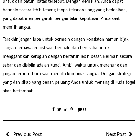
untuk dan patuhi batas tersebut. Dengan demikian, Anda dapat
bermain secara lebih tenang tanpa tekanan uang yang berlebihan,
yang dapat mempengaruhi pengambilan keputusan Anda saat
memilih angka.
Terakhir, jangan lupa untuk bermain dengan konsisten namun bijak.
Jangan terbawa emosi saat bermain dan berusaha untuk
menggantikan kerugian dengan bertaruh lebih besar. Bermain secara
sabar dan disiplin adalah kunci. Ambil waktu untuk merenung dan
jangan terburu-buru saat memilih kombinasi angka. Dengan strategi
yang dan sikap yang benar, peluang Anda untuk menang di kuda togel
akan bertambah.
0
Previous Post
Next Post