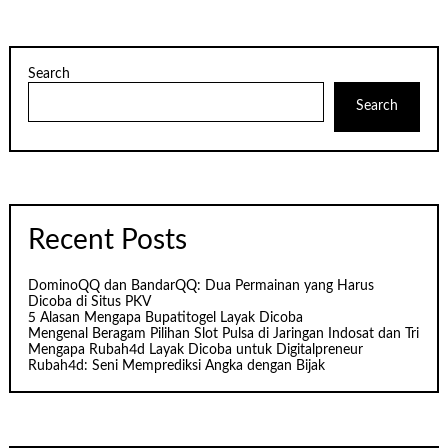
Search
Search
Recent Posts
DominoQQ dan BandarQQ: Dua Permainan yang Harus
Dicoba di Situs PKV
5 Alasan Mengapa Bupatitogel Layak Dicoba
Mengenal Beragam Pilihan Slot Pulsa di Jaringan Indosat dan Tri
Mengapa Rubah4d Layak Dicoba untuk Digitalpreneur
Rubah4d: Seni Memprediksi Angka dengan Bijak