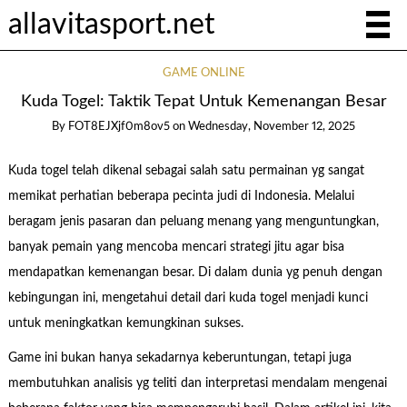
allavitasport.net
GAME ONLINE
Kuda Togel: Taktik Tepat Untuk Kemenangan Besar
By
FOT8EJXjf0m8ov5
on
Wednesday, November 12, 2025
Kuda togel telah dikenal sebagai salah satu permainan yg sangat
memikat perhatian beberapa pecinta judi di Indonesia. Melalui
beragam jenis pasaran dan peluang menang yang menguntungkan,
banyak pemain yang mencoba mencari strategi jitu agar bisa
mendapatkan kemenangan besar. Di dalam dunia yg penuh dengan
kebingungan ini, mengetahui detail dari kuda togel menjadi kunci
untuk meningkatkan kemungkinan sukses.
Game ini bukan hanya sekadarnya keberuntungan, tetapi juga
membutuhkan analisis yg teliti dan interpretasi mendalam mengenai