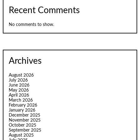
Recent Comments
No comments to show.
Archives
August 2026
July 2026
June 2026
May 2026
April 2026
March 2026
February 2026
January 2026
December 2025
November 2025
October 2025
September 2025
August 2025