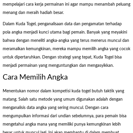
mempelajari cara kerja permainan ini agar mampu menambah peluang
menang dan meraih hadiah besar.
Dalam Kuda Togel, penganalisaan data dan pengamatan terhadap
pola angka menjadi kunci utama bagi pemain. Banyak yang meyakini
bahwa dengan meneliti angka-angka yang terus menerus muncul dan
meramalkan kemungkinan, mereka mampu memilih angka yang cocok
untuk dipertaruhkan. Dengan strategi yang tepat, Kuda Togel bisa
menjadi permainan yang menguntungkan dan mengasyikkan.
Cara Memilih Angka
Menentukan nomor dalam kompetisi kuda togel butuh taktik yang
matang. Salah satu metode yang umum digunakan adalah dengan
menganalisis data angka yang sering muncul. Dengan cara
mengumpulkan informasi dari undian sebelumnya, para pemain bisa
mengetahui angka mana yang memiliki punya kemungkinan lebih
besar untuk muncul lagi. Ini akan membantu di dalam membuat