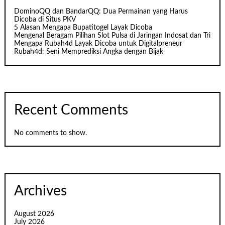
DominoQQ dan BandarQQ: Dua Permainan yang Harus
Dicoba di Situs PKV
5 Alasan Mengapa Bupatitogel Layak Dicoba
Mengenal Beragam Pilihan Slot Pulsa di Jaringan Indosat dan Tri
Mengapa Rubah4d Layak Dicoba untuk Digitalpreneur
Rubah4d: Seni Memprediksi Angka dengan Bijak
Recent Comments
No comments to show.
Archives
August 2026
July 2026