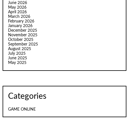
June 2026
May 2026
April 2026
March 2026
February 2026
January 2026
December 2025
November 2025
October 2025
September 2025
August 2025
July 2025
June 2025
May 2025
Categories
GAME ONLINE