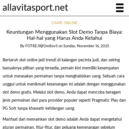
allavitasport.net
GAME ONLINE
Keuntungan Menggunakan Slot Demo Tanpa Biaya:
Hal-hal yang Harus Anda Ketahui
By
FOT8EJXjf0m8ov5
on
Sunday, November 16, 2025
Bertaruh slot online jadi trendi di kalangan pecinta judi, dan seiring
banyaknya pilihan yang tersedia, pemain kini memiliki kesempatan
untuk merasakan permainan tanpa menghabiskan uang. Sebuah cara
unggul untuk menikmati kesenangan ini adalah dengan menggunakan
slot demo gratis. Melalui slot demo, Anda dapat mencoba beragam
jenis permainan dari para provider populer seperti Pragmatic Play dan
PG Soft tanpa khawatir kehilangan uang.
Manfaat dari memainkan slot demo adalah Anda dapat mengetahui
aturan permainan, fitur-fitur, dan peluang kemenangan sebelum