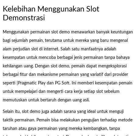
Kelebihan Menggunakan Slot
Demonstrasi
Menggunakan permainan slot demo menawarkan banyak keuntungan
bagi sejumlah pemain, terutama untuk mereka yang baru mengenal
alam perjudian slot di internet. Salah satu manfaatnya adalah
kesempatan untuk mencoba berbagai jenis permainan tanpa bahaya
kehilangan uang. Dengan slot demo, pemain dapat mengeksplorasi
berbagai fitur dan mekanisme permainan yang variatif dari provider
seperti |Pragmatic Play dan PG Soft. Ini memberi kesempatan pemain
untuk mempelajari dan mengerti cara kerja setiap slot sebelum
memutuskan untuk bertaruh dengan uang asli.
Selain itu, slot demo juga adalah sarana yang ideal untuk menguji
taktik permainan. Pemain bisa melakukan pengujian terhadap metode
taruhan atau gaya permainan yang mereka kembangkan, tanpa