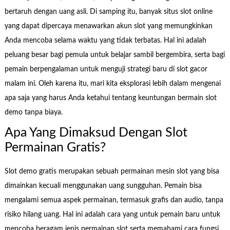
bertaruh dengan uang asli. Di samping itu, banyak situs slot online
yang dapat dipercaya menawarkan akun slot yang memungkinkan
Anda mencoba selama waktu yang tidak terbatas. Hal ini adalah
peluang besar bagi pemula untuk belajar sambil bergembira, serta bagi
pemain berpengalaman untuk menguji strategi baru di slot gacor
malam ini. Oleh karena itu, mari kita eksplorasi lebih dalam mengenai
apa saja yang harus Anda ketahui tentang keuntungan bermain slot
demo tanpa biaya.
Apa Yang Dimaksud Dengan Slot
Permainan Gratis?
Slot demo gratis merupakan sebuah permainan mesin slot yang bisa
dimainkan kecuali menggunakan uang sungguhan. Pemain bisa
mengalami semua aspek permainan, termasuk grafis dan audio, tanpa
risiko hilang uang. Hal ini adalah cara yang untuk pemain baru untuk
mencoba beragam jenis permainan slot serta memahami cara fungsi