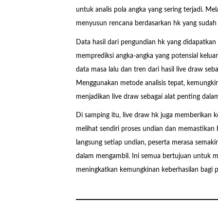
untuk analis pola angka yang sering terjadi. Mela
menyusun rencana berdasarkan hk yang sudah 
Data hasil dari pengundian hk yang didapatka
memprediksi angka-angka yang potensial kelua
data masa lalu dan tren dari hasil live draw 
Menggunakan metode analisis tepat, kemungki
menjadikan live draw sebagai alat penting dala
Di samping itu, live draw hk juga memberikan 
melihat sendiri proses undian dan memastikan 
langsung setiap undian, peserta merasa semaki
dalam mengambil. Ini semua bertujuan untuk
meningkatkan kemungkinan keberhasilan bagi p