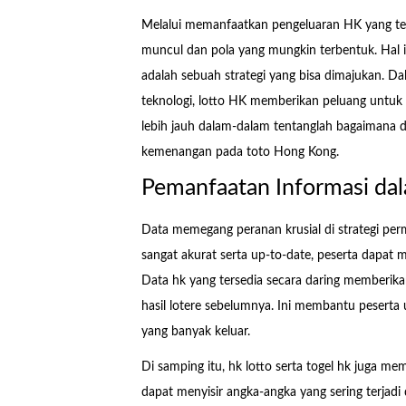
Melalui memanfaatkan pengeluaran HK yang ter
muncul dan pola yang mungkin terbentuk. Hal i
adalah sebuah strategi yang bisa dimajukan. Da
teknologi, lotto HK memberikan peluang untuk b
lebih jauh dalam-dalam tentanglah bagaimana 
kemenangan pada toto Hong Kong.
Pemanfaatan Informasi da
Data memegang peranan krusial di strategi pe
sangat akurat serta up-to-date, peserta dapat
Data hk yang tersedia secara daring memberik
hasil lotere sebelumnya. Ini membantu pesert
yang banyak keluar.
Di samping itu, hk lotto serta togel hk juga me
dapat menyisir angka-angka yang sering terjadi