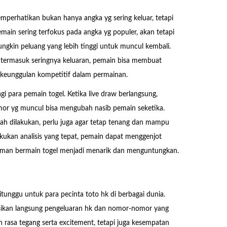
emperhatikan bukan hanya angka yg sering keluar, tetapi
main sering terfokus pada angka yg populer, akan tetapi
ungkin peluang yang lebih tinggi untuk muncul kembali.
termasuk seringnya keluaran, pemain bisa membuat
n keunggulan kompetitif dalam permainan.
 para pemain togel. Ketika live draw berlangsung,
omor yg muncul bisa mengubah nasib pemain seketika.
dah dilakukan, perlu juga agar tetap tenang dan mampu
kukan analisis yang tepat, pemain dapat menggenjot
man bermain togel menjadi menarik dan menguntungkan.
tunggu untuk para pecinta toto hk di berbagai dunia.
ksikan langsung pengeluaran hk dan nomor-nomor yang
 rasa tegang serta excitement, tetapi juga kesempatan