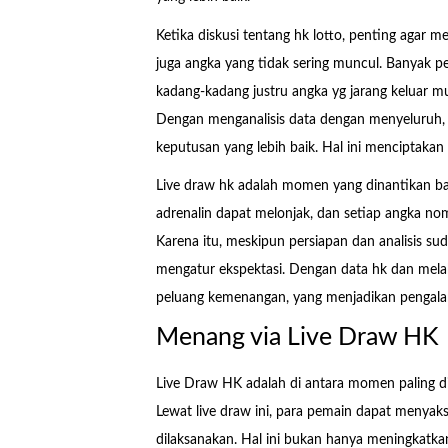
Ketika diskusi tentang hk lotto, penting agar m
juga angka yang tidak sering muncul. Banyak pe
kadang-kadang justru angka yg jarang keluar m
Dengan menganalisis data dengan menyeluruh, 
keputusan yang lebih baik. Hal ini menciptaka
Live draw hk adalah momen yang dinantikan bagi
adrenalin dapat melonjak, dan setiap angka n
Karena itu, meskipun persiapan dan analisis su
mengatur ekspektasi. Dengan data hk dan mela
peluang kemenangan, yang menjadikan pengala
Menang via Live Draw HK
Live Draw HK adalah di antara momen paling di
Lewat live draw ini, para pemain dapat menya
dilaksanakan. Hal ini bukan hanya meningkatkan