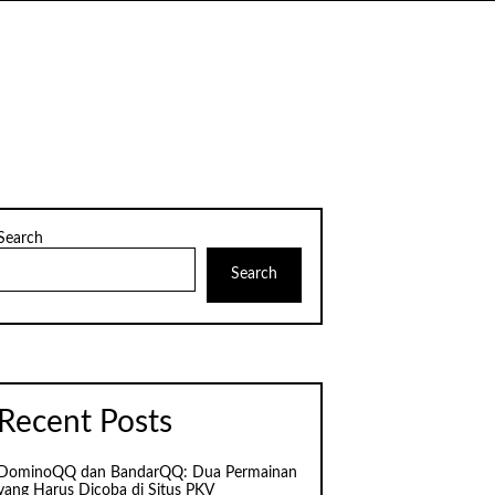
Search
Search
Recent Posts
DominoQQ dan BandarQQ: Dua Permainan
yang Harus Dicoba di Situs PKV