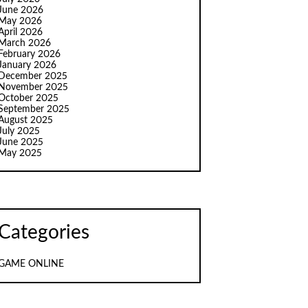
June 2026
May 2026
April 2026
March 2026
February 2026
January 2026
December 2025
November 2025
October 2025
September 2025
August 2025
July 2025
June 2025
May 2025
Categories
GAME ONLINE