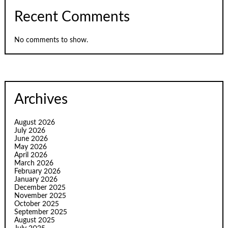
Recent Comments
No comments to show.
Archives
August 2026
July 2026
June 2026
May 2026
April 2026
March 2026
February 2026
January 2026
December 2025
November 2025
October 2025
September 2025
August 2025