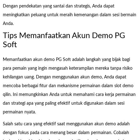
Dengan pendekatan yang santai dan strategis, Anda dapat
meningkatkan peluang untuk meraih kemenangan dalam sesi bermain
Anda.
Tips Memanfaatkan Akun Demo PG
Soft
Memanfaatkan akun demo PG Soft adalah langkah yang bijak bagi
para pemain yang ingin mengasah keterampilan mereka tanpa risiko
kehilangan uang. Dengan menggunakan akun demo, Anda dapat
mencoba berbagai fitur dan mekanisme permainan dalam slot demo
qilin. Ini memungkinkan Anda untuk memahami cara kerja permainan
dan strategi apa yang paling efektif untuk digunakan dalam sesi
permainan nyata.
Salah satu cara yang efektif saat menggunakan akun demo adalah
dengan fokus pada cara menang besar dalam permainan. Cobalah