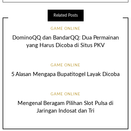
Related Posts
GAME ONLINE
DominoQQ dan BandarQQ: Dua Permainan
yang Harus Dicoba di Situs PKV
GAME ONLINE
5 Alasan Mengapa Bupatitogel Layak Dicoba
GAME ONLINE
Mengenal Beragam Pilihan Slot Pulsa di
Jaringan Indosat dan Tri