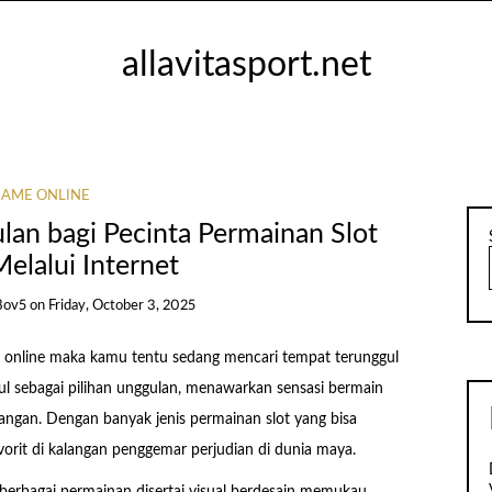
allavitasport.net
AME ONLINE
lan bagi Pecinta Permainan Slot
elalui Internet
8ov5
on
Friday, October 3, 2025
t online maka kamu tentu sedang mencari tempat terunggul
l sebagai pilihan unggulan, menawarkan sensasi bermain
gan. Dengan banyak jenis permainan slot yang bisa
orit di kalangan penggemar perjudian di dunia maya.