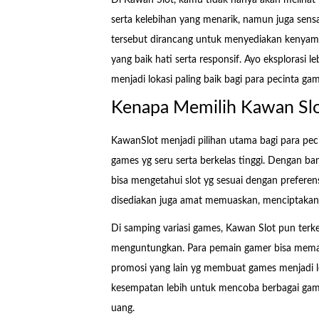
Di Kawan Slot, kamu tidak hanya akan melihat 
serta kelebihan yang menarik, namun juga sens
tersebut dirancang untuk menyediakan kenyam
yang baik hati serta responsif. Ayo eksplorasi
menjadi lokasi paling baik bagi para pecinta gam
Kenapa Memilih Kawan Sl
KawanSlot menjadi pilihan utama bagi para pe
games yg seru serta berkelas tinggi. Dengan 
bisa mengetahui slot yg sesuai dengan preferensi
disediakan juga amat memuaskan, menciptakan 
Di samping variasi games, Kawan Slot pun terk
menguntungkan. Para pemain gamer bisa memanf
promosi yang lain yg membuat games menjadi le
kesempatan lebih untuk mencoba berbagai gam
uang.