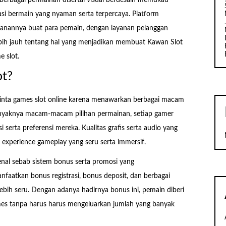
berbagai permainan disertai visual berdesain memukau
asi bermain yang nyaman serta terpercaya. Platform
anannya buat para pemain, dengan layanan pelanggan
 lebih jauh tentang hal yang menjadikan membuat Kawan Slot
e slot.
ot?
cinta games slot online karena menawarkan berbagai macam
banyaknya macam-macam pilihan permainan, setiap gamer
 serta preferensi mereka. Kualitas grafis serta audio yang
experience gameplay yang seru serta immersif.
enal sebab sistem bonus serta promosi yang
aatkan bonus registrasi, bonus deposit, dan berbagai
bih seru. Dengan adanya hadirnya bonus ini, pemain diberi
es tanpa harus harus mengeluarkan jumlah yang banyak