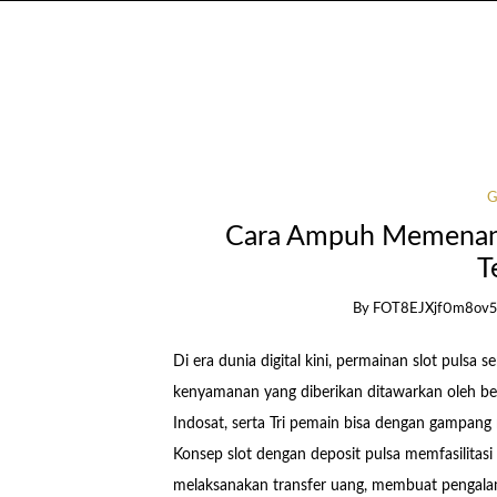
G
Cara Ampuh Memenangk
T
By
FOT8EJXjf0m8ov
Di era dunia digital kini, permainan slot pulsa
kenyamanan yang diberikan ditawarkan oleh ber
Indosat, serta Tri pemain bisa dengan gampang 
Konsep slot dengan deposit pulsa memfasilitasi
melaksanakan transfer uang, membuat pengalama