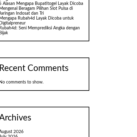
5 Alasan Mengapa Bupatitogel Layak Dicoba
Mengenal Beragam Pilihan Slot Pulsa di
Jaringan Indosat dan Tri
Mengapa Rubah4d Layak Dicoba untuk
Digitalpreneur
Rubah4d: Seni Memprediksi Angka dengan
Bijak
Recent Comments
No comments to show.
Archives
August 2026
July 2026