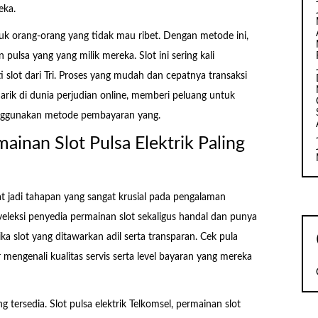
eka.
tuk orang-orang yang tidak mau ribet. Dengan metode ini,
ulsa yang yang milik mereka. Slot ini sering kali
slot dari Tri. Proses yang mudah dan cepatnya transaksi
arik di dunia perjudian online, memberi peluang untuk
nggunakan metode pembayaran yang.
inan Slot Pulsa Elektrik Paling
 jadi tahapan yang sangat krusial pada pengalaman
leksi penyedia permainan slot sekaligus handal dan punya
jika slot yang ditawarkan adil serta transparan. Cek pula
 mengenali kualitas servis serta level bayaran yang mereka
g tersedia. Slot pulsa elektrik Telkomsel, permainan slot