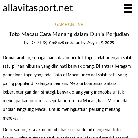
allavitasport.net
GAME ONLINE
Toto Macau Cara Menang dalam Dunia Perjudian
By
FOT8EJXjf0m8ov5
on
Saturday, August 9, 2025
Dunia taruhan, sebagaimana dalam bentuk togel, telah menjadi salah
satu pilihan hiburan yang diminati banyak orang. Di antara beragam
permainan togel yang ada, Toto di Macau menjadi salah satu yang
paling popular di kalangan pemain. Melalui kombinasi antara
keberuntungan dan strategi, banyak orang yang mencoba untuk
mendapatkan informasi seputar informasi Macau, hasil Macau, dan
undian langsung Macau untuk meningkatkan peluang menang
mereka.
Di tulisan ini, kita akan membahas secara detail mengenai Toto