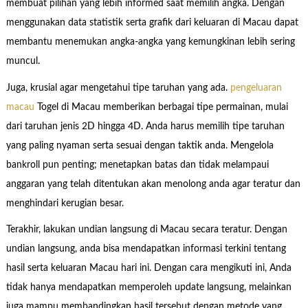
membuat pilihan yang lebih informed saat memilih angka. Dengan
menggunakan data statistik serta grafik dari keluaran di Macau dapat
membantu menemukan angka-angka yang kemungkinan lebih sering
muncul.
Juga, krusial agar mengetahui tipe taruhan yang ada.
pengeluaran
macau
Togel di Macau memberikan berbagai tipe permainan, mulai
dari taruhan jenis 2D hingga 4D. Anda harus memilih tipe taruhan
yang paling nyaman serta sesuai dengan taktik anda. Mengelola
bankroll pun penting; menetapkan batas dan tidak melampaui
anggaran yang telah ditentukan akan menolong anda agar teratur dan
menghindari kerugian besar.
Terakhir, lakukan undian langsung di Macau secara teratur. Dengan
undian langsung, anda bisa mendapatkan informasi terkini tentang
hasil serta keluaran Macau hari ini. Dengan cara mengikuti ini, Anda
tidak hanya mendapatkan memperoleh update langsung, melainkan
juga mampu membandingkan hasil tersebut dengan metode yang