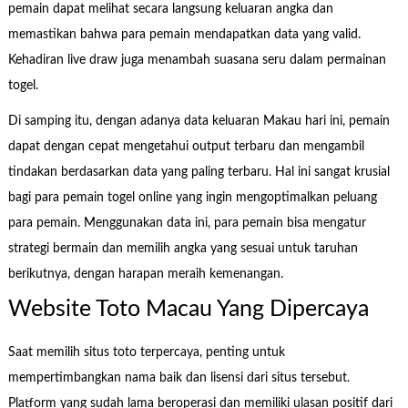
pemain dapat melihat secara langsung keluaran angka dan
memastikan bahwa para pemain mendapatkan data yang valid.
Kehadiran live draw juga menambah suasana seru dalam permainan
togel.
Di samping itu, dengan adanya data keluaran Makau hari ini, pemain
dapat dengan cepat mengetahui output terbaru dan mengambil
tindakan berdasarkan data yang paling terbaru. Hal ini sangat krusial
bagi para pemain togel online yang ingin mengoptimalkan peluang
para pemain. Menggunakan data ini, para pemain bisa mengatur
strategi bermain dan memilih angka yang sesuai untuk taruhan
berikutnya, dengan harapan meraih kemenangan.
Website Toto Macau Yang Dipercaya
Saat memilih situs toto terpercaya, penting untuk
mempertimbangkan nama baik dan lisensi dari situs tersebut.
Platform yang sudah lama beroperasi dan memiliki ulasan positif dari