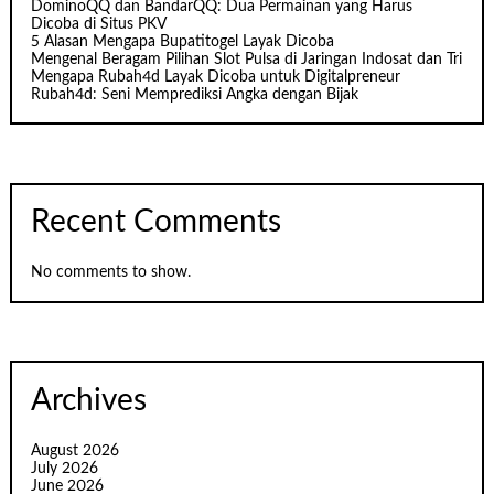
DominoQQ dan BandarQQ: Dua Permainan yang Harus
Dicoba di Situs PKV
5 Alasan Mengapa Bupatitogel Layak Dicoba
Mengenal Beragam Pilihan Slot Pulsa di Jaringan Indosat dan Tri
Mengapa Rubah4d Layak Dicoba untuk Digitalpreneur
Rubah4d: Seni Memprediksi Angka dengan Bijak
Recent Comments
No comments to show.
Archives
August 2026
July 2026
June 2026