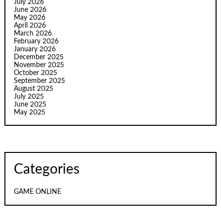
July 2026
June 2026
May 2026
April 2026
March 2026
February 2026
January 2026
December 2025
November 2025
October 2025
September 2025
August 2025
July 2025
June 2025
May 2025
Categories
GAME ONLINE