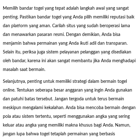
Memilih bandar togel yang tepat adalah langkah awal yang sangat
penting. Pastikan bandar togel yang Anda pilih memiliki reputasi baik
dan platform yang aman. Carilah situs yang sudah beroperasi lama
dan menawarkan pasaran resmi. Dengan demikian, Anda bisa
menjamin bahwa permainan yang Anda ikuti adil dan transparan.
Selain itu, periksa juga sistem pelayanan pelanggan yang disediakan
oleh bandar, karena ini akan sangat membantu jika Anda menghadapi
masalah saat bermain.
Selanjutnya, penting untuk memiliki strategi dalam bermain togel
online. Tentukan seberapa besar anggaran yang ingin Anda gunakan
dan patuhi batas tersebut. Jangan tergoda untuk terus bermain
meskipun mengalami kekalahan. Anda bisa mencoba bermain dengan
pola atau sistem tertentu, seperti menggunakan angka yang sering
keluar atau angka yang memiliki makna khusus bagi Anda. Namun,
jangan lupa bahwa togel tetaplah permainan yang berbasis