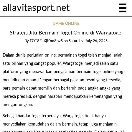
allavitasport.net
GAME ONLINE
Strategi Jitu Bermain Togel Online di Wargatogel
By
FOT8EJXjf0m8ov5
on
Saturday, July 26, 2025
Dalam dunia perjudian online, permainan togel telah menjadi salah
satu pilihan yang sangat populer. Wargatogel menjadi salah satu
platform yang menawarkan pengalaman bermain togel online yang
menarik dan aman. Dengan berbagai pasaran resmi yang tersedia,
para pemain dapat memilih dan bertaruh pada angka-angka yang
mereka prediksi, dengan harapan mendapatkan kemenangan yang
menguntungkan.
Sebagai bandar togel terpercaya, Wargatogel tidak hanya
menyediakan kemudahan dalam bermain, tetapi juga menjamin