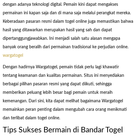
dengan adanya teknologi digital. Pemain kini dapat mengakses
permainan ini kapan saja dan di mana saja melalui perangkat mereka.
Keberadaan pasaran resmi dalam togel online juga memastikan bahwa
hasil yang ditawarkan merupakan hasil yang sah dan dapat
dipertanggungjawabkan. Ini menjadi salah satu alasan mengapa
banyak orang beralih dari permainan tradisional ke perjudian online.
wargatogel
Dengan hadirnya Wargatogel, pemain tidak perlu lagi khawatir
tentang keamanan dan kualitas permainan. Situs ini menyediakan
berbagai pilihan pasaran resmi yang dapat diikuti, sehingga
memberikan peluang lebih besar bagi pemain untuk meraih
kemenangan. Dari sini, kita dapat melihat bagaimana Wargatogel
memainkan peran penting dalam mengubah cara orang menikmati
dan terlibat dalam togel online.
Tips Sukses Bermain di Bandar Togel