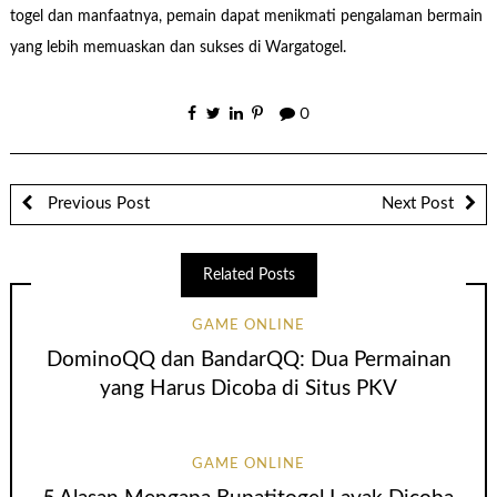
togel dan manfaatnya, pemain dapat menikmati pengalaman bermain
yang lebih memuaskan dan sukses di Wargatogel.
0
Previous Post
Next Post
Related Posts
GAME ONLINE
DominoQQ dan BandarQQ: Dua Permainan
yang Harus Dicoba di Situs PKV
GAME ONLINE