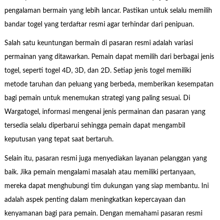
pengalaman bermain yang lebih lancar. Pastikan untuk selalu memilih
bandar togel yang terdaftar resmi agar terhindar dari penipuan.
Salah satu keuntungan bermain di pasaran resmi adalah variasi
permainan yang ditawarkan. Pemain dapat memilih dari berbagai jenis
togel, seperti togel 4D, 3D, dan 2D. Setiap jenis togel memiliki
metode taruhan dan peluang yang berbeda, memberikan kesempatan
bagi pemain untuk menemukan strategi yang paling sesuai. Di
Wargatogel, informasi mengenai jenis permainan dan pasaran yang
tersedia selalu diperbarui sehingga pemain dapat mengambil
keputusan yang tepat saat bertaruh.
Selain itu, pasaran resmi juga menyediakan layanan pelanggan yang
baik. Jika pemain mengalami masalah atau memiliki pertanyaan,
mereka dapat menghubungi tim dukungan yang siap membantu. Ini
adalah aspek penting dalam meningkatkan kepercayaan dan
kenyamanan bagi para pemain. Dengan memahami pasaran resmi