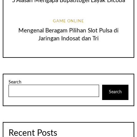
5 Alasan Mengapa Bupatitogel Layak Dicoba
GAME ONLINE
Mengenal Beragam Pilihan Slot Pulsa di
Jaringan Indosat dan Tri
Search
Search
Recent Posts