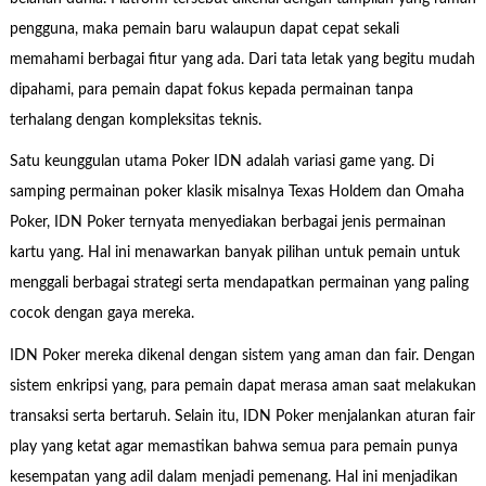
pengguna, maka pemain baru walaupun dapat cepat sekali
memahami berbagai fitur yang ada. Dari tata letak yang begitu mudah
dipahami, para pemain dapat fokus kepada permainan tanpa
terhalang dengan kompleksitas teknis.
Satu keunggulan utama Poker IDN adalah variasi game yang. Di
samping permainan poker klasik misalnya Texas Holdem dan Omaha
Poker, IDN Poker ternyata menyediakan berbagai jenis permainan
kartu yang. Hal ini menawarkan banyak pilihan untuk pemain untuk
menggali berbagai strategi serta mendapatkan permainan yang paling
cocok dengan gaya mereka.
IDN Poker mereka dikenal dengan sistem yang aman dan fair. Dengan
sistem enkripsi yang, para pemain dapat merasa aman saat melakukan
transaksi serta bertaruh. Selain itu, IDN Poker menjalankan aturan fair
play yang ketat agar memastikan bahwa semua para pemain punya
kesempatan yang adil dalam menjadi pemenang. Hal ini menjadikan