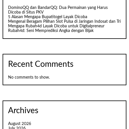
DominoQQ dan BandarQQ: Dua Permainan yang Harus
Dicoba di Situs PKV
5 Alasan Mengapa Bupatitogel Layak Dicoba
Mengenal Beragam Pilihan Slot Pulsa di Jaringan Indosat dan Tri
Mengapa Rubah4d Layak Dicoba untuk Digitalpreneur
Rubah4d: Seni Memprediksi Angka dengan Bijak
Recent Comments
No comments to show.
Archives
August 2026
July 2026