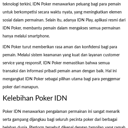
teknologi terkini, IDN Poker menawarkan peluang bagi para pemain
untuk berkompetisi secara waktu nyata, yang meningkatkan elemen
sosial dalam permainan. Selain itu, adanya IDN Play, aplikasi resmi dari
IDN Poker, membantu pemain dalam mengakses semua permainan
hanya melalui smartphone.
IDN Poker turut memberikan rasa aman dan konfidensi bagi para
pemain. Melalui sistem keamanan yang kuat dan layanan customer
service yang responsif, IDN Poker memastikan bahwa semua
transaksi dan informasi pribadi pemain aman dengan baik. Hal ini
mengangkat IDN Poker sebagai pilihan utama bagi para penggemar
poker dari manapun.
Kelebihan Poker IDN
Poker IDN menawarkan pengalaman permainan ini sangat menarik
serta gampang dijangkau bagi seluruh pecinta poker dari berbagai
belahan dunia. Platform tersebut dikenal dengan tampilan yang ramah