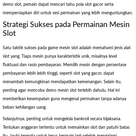
demo slot, pemain dapat mencari tahu pola slot gacor serta
mempersiapkan diri untuk sesi permainan yang lebih menguntungkan.
Strategi Sukses pada Permainan Mesin
Slot
Satu taktik sukses pada game mesin slot adalah memahami jenis alat
slot yang. Tiaps mesin punya karakteristik unik, misalnya level
fluktuasi dan rasio pembayaran. Memilih mesin dengan persentase
pembayaran lebih lebih tinggi, seperti slot yang gacor, dapat
menambah kemungkinan mendapatkan kemenangan. Selain itu,
penting agar mencoba demo mesin slot terlebih dahulu. Hal ini
memberikan kesempatan guna mengenal permainan tanpa adanya
beban kehilangan uang.
Selanjutnya, penting untuk mengelola bankroll secara bijaksana.
Tentukan anggaran tertentu untuk memainkan slot dan patuhi batas