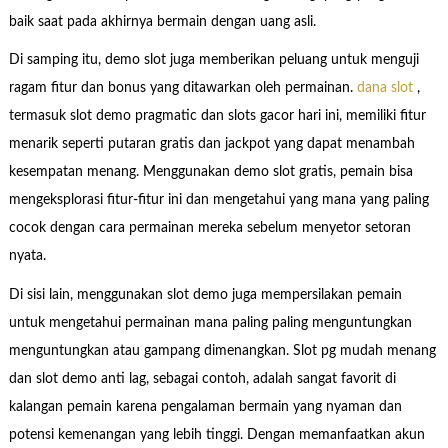
baik saat pada akhirnya bermain dengan uang asli.
Di samping itu, demo slot juga memberikan peluang untuk menguji
ragam fitur dan bonus yang ditawarkan oleh permainan.
dana slot
,
termasuk slot demo pragmatic dan slots gacor hari ini, memiliki fitur
menarik seperti putaran gratis dan jackpot yang dapat menambah
kesempatan menang. Menggunakan demo slot gratis, pemain bisa
mengeksplorasi fitur-fitur ini dan mengetahui yang mana yang paling
cocok dengan cara permainan mereka sebelum menyetor setoran
nyata.
Di sisi lain, menggunakan slot demo juga mempersilakan pemain
untuk mengetahui permainan mana paling paling menguntungkan
menguntungkan atau gampang dimenangkan. Slot pg mudah menang
dan slot demo anti lag, sebagai contoh, adalah sangat favorit di
kalangan pemain karena pengalaman bermain yang nyaman dan
potensi kemenangan yang lebih tinggi. Dengan memanfaatkan akun