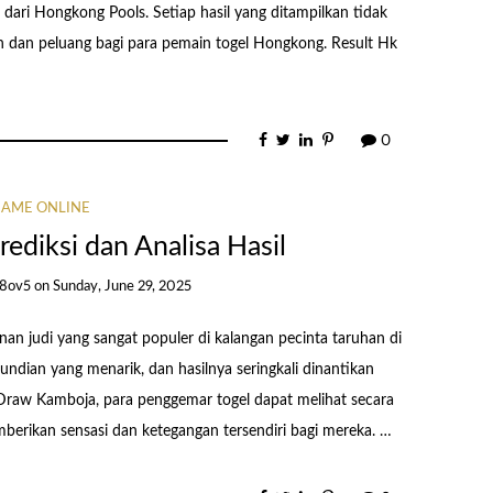
 dari Hongkong Pools. Setiap hasil yang ditampilkan tidak
n dan peluang bagi para pemain togel Hongkong. Result Hk
0
AME ONLINE
ediksi dan Analisa Hasil
8ov5
on
Sunday, June 29, 2025
an judi yang sangat populer di kalangan pecinta taruhan di
undian yang menarik, dan hasilnya seringkali dinantikan
raw Kamboja, para penggemar togel dapat melihat secara
erikan sensasi dan ketegangan tersendiri bagi mereka. …