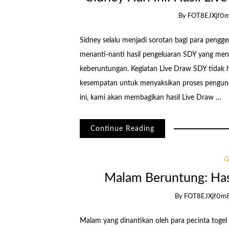
By
FOT8EJXjf0
Sidney selalu menjadi sorotan bagi para pengg
menanti-nanti hasil pengeluaran SDY yang m
keberuntungan. Kegiatan Live Draw SDY tidak 
kesempatan untuk menyaksikan proses pengund
ini, kami akan membagikan hasil Live Draw …
Continue Reading
G
Malam Beruntung: Has
By
FOT8EJXjf0m
Malam yang dinantikan oleh para pecinta togel 