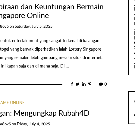
biraan dan Keuntungan Bermain
ingapore Online
8ov5
on
Saturday, July 5, 2025
bentuk entertainment yang sangat terkenal di kalangan
togel yang banyak diperhatikan ialah Lottery Singapore
 yang semakin lebih gampang melalui situs di internet,
ini kapan saja dan di mana saja. Di …
0
AME ONLINE
ngan: Mengungkap Rubah4D
m8ov5
on
Friday, July 4, 2025