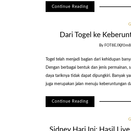
Continue Reading
G
Dari Togel ke Keberu
By
FOT8EJXjf0m8
Togel telah menjadi bagian dari kehidupan banya
Dengan berbagai bentuk dan jenis permainan, se
daya tariknya tidak dapat dipungkiri. Banyak y
juga merupakan jalan menuju keberuntungan da
Continue Reading
G
Sidney Hari Ini: Hasil L