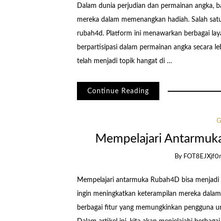
Dalam dunia perjudian dan permainan angka, b
mereka dalam memenangkan hadiah. Salah satu
rubah4d. Platform ini menawarkan berbagai 
berpartisipasi dalam permainan angka secara l
telah menjadi topik hangat di …
Continue Reading
G
Mempelajari Antarmuka
By
FOT8EJXjf0
Mempelajari antarmuka Rubah4D bisa menjadi 
ingin meningkatkan keterampilan mereka dal
berbagai fitur yang memungkinkan pengguna unt