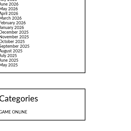
June 2026
May 2026
April 2026
March 2026
February 2026
January 2026
December 2025
November 2025
October 2025
September 2025
August 2025
July 2025
June 2025
May 2025
Categories
GAME ONLINE