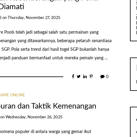
Diamati
5
on
Thursday, November 27, 2025
e Pools telah jadi sebagai salah satu permainan yang
kesenangan yang ditawarkannya, beberapa petaruh senantiasa
 SGP. Pola serta trend dari hasil togel SGP bukanlah hanya
 menjadi panduan bermanfaat untuk mereka pemain yang …
0
AME ONLINE
buran dan Taktik Kemenangan
on
Wednesday, November 26, 2025
omena populer di antara warga yang gemar ikut