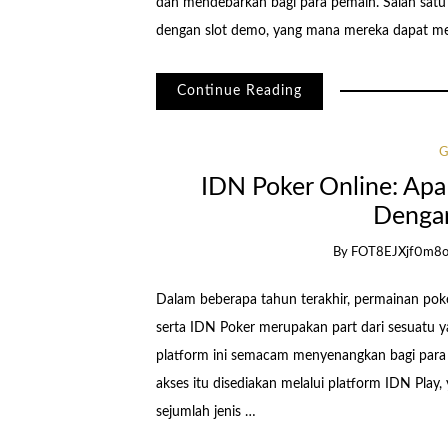
dan mendebarkan bagi para pemain. Salah satu
dengan slot demo, yang mana mereka dapat m
Continue Reading
G
IDN Poker Online: Ap
Dengan
By
FOT8EJXjf0m8
Dalam beberapa tahun terakhir, permainan poke
serta IDN Poker merupakan part dari sesuatu 
platform ini semacam menyenangkan bagi para 
akses itu disediakan melalui platform IDN Pl
sejumlah jenis …