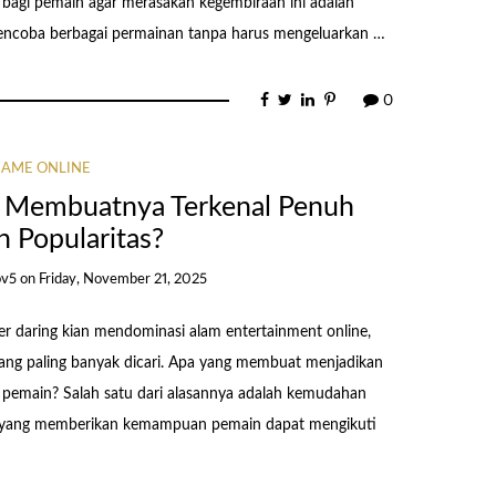
 bagi pemain agar merasakan kegembiraan ini adalah
encoba berbagai permainan tanpa harus mengeluarkan …
0
AME ONLINE
a Membuatnya Terkenal Penuh
 Popularitas?
ov5
on
Friday, November 21, 2025
r daring kian mendominasi alam entertainment online,
yang paling banyak dicari. Apa yang membuat menjadikan
pemain? Salah satu dari alasannya adalah kemudahan
ay, yang memberikan kemampuan pemain dapat mengikuti