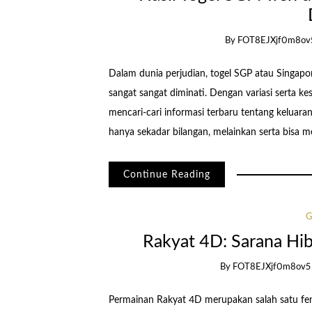
By
FOT8EJXjf0m8ov
Dalam dunia perjudian, togel SGP atau Singapor
sangat sangat diminati. Dengan variasi serta 
mencari-cari informasi terbaru tentang keluaran
hanya sekadar bilangan, melainkan serta bisa
Continue Reading
G
Rakyat 4D: Sarana Hi
By
FOT8EJXjf0m8ov5
Permainan Rakyat 4D merupakan salah satu fen