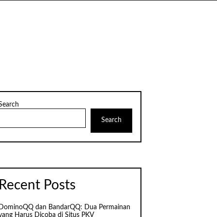
Search
Search
Recent Posts
DominoQQ dan BandarQQ: Dua Permainan
yang Harus Dicoba di Situs PKV