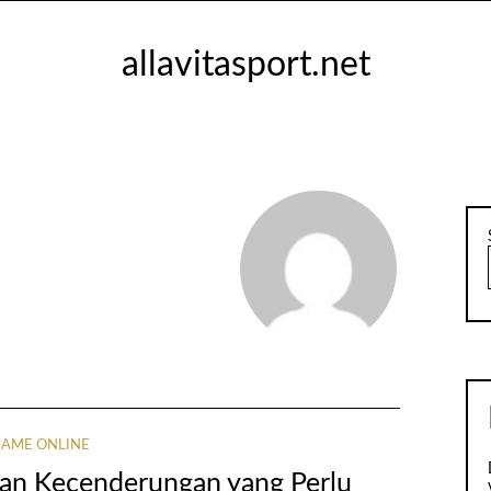
allavitasport.net
AME ONLINE
 dan Kecenderungan yang Perlu