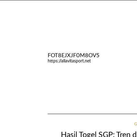
FOT8EJXJF0M8OV5
https://allavitasport.net
G
Hasil Togel SGP: Tren