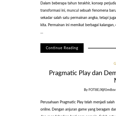
Dalam beberapa tahun terakhir, konsep perjudia
transformasi ini, muncul sebuah fenomena baru 
sekadar salah satu permainan angka, tetapi jug
kita. Permainan ini memikat berbagai kalangan
…
Continue Reading
G
Pragmatic Play dan Dem
By
FOT8EJXjf0m8ov
Perusahaan Pragmatic Play telah menjadi salah 
online. Dengan anjuran game yang beragam dan