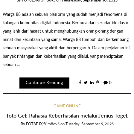
By
FOT8EJXjf0m8ov5
on
Wednesday, September 10, 2025
Warga 88 adalah sebuah platform yang sudah menjadi fenomena di
kalangan komunitas digital Indonesia. Bermula dari sekadar ide dasar
yang lahir dari hasrat untuk menghubungkan orang-orang dengan
minat dan kecintaan yang sama, Warga 88 tumbuh dan berkembang
sebuah masyarakat yang aktif dan berpengaruh. Dalam perjalanan ini,
banyak rintangan dan keberhasilan yang dilalui, yang menciptakan
sebuah …
Continue Reading
0
GAME ONLINE
Toto Gel: Rahasia Keberhasilan melalui Jenius Togel.
By
FOT8EJXjf0m8ov5
on
Tuesday, September 9, 2025