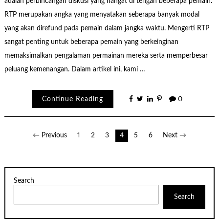
adalah perbincangan diskusi yang hangat di tengah beberapa pemain.
RTP merupakan angka yang menyatakan seberapa banyak modal
yang akan direfund pada pemain dalam jangka waktu. Mengerti RTP
sangat penting untuk beberapa pemain yang berkeinginan
memaksimalkan pengalaman permainan mereka serta memperbesar
peluang kemenangan. Dalam artikel ini, kami …
Continue Reading
0
Posts
← Previous
1
2
3
4
5
6
Next →
pagination
Search
Search